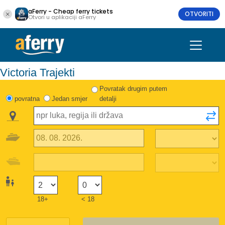
aFerry - Cheap ferry tickets
OTVORITI
Otvori u aplikaciji aFerry
Victoria Trajekti
Povratak drugim putem
povratna
Jedan smjer
detalji
18+
< 18