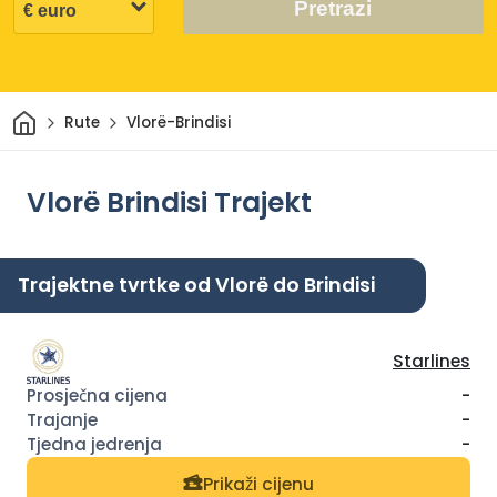
Pretrazi
Dom
Rute
Vlorë-Brindisi
Vlorë Brindisi Trajekt
Trajektne tvrtke od Vlorë do Brindisi
Starlines
-
-
-
Prikaži cijenu