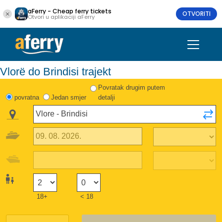
aFerry - Cheap ferry tickets
OTVORITI
Otvori u aplikaciji aFerry
Vlorë do Brindisi trajekt
Povratak drugim putem
povratna
Jedan smjer
detalji
18+
< 18