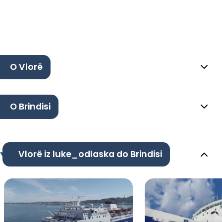
O Vlorë
O Brindisi
Vlorë iz luke_odlaska do Brindisi