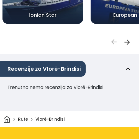
Ionian Star
European 
Recenzije za Vlorë-Brindisi
Trenutno nema recenzija za Vlorë-Brindisi
Dom
Rute
Vlorë-Brindisi