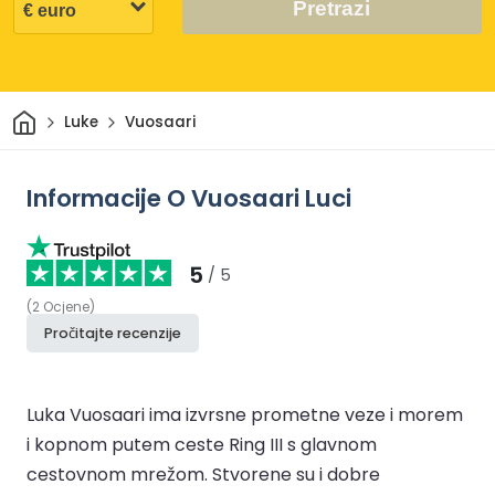
Pretrazi
Dom
Luke
Vuosaari
Informacije O Vuosaari Luci
5
/ 5
(
2
Ocjene
)
Pročitajte recenzije
Luka Vuosaari ima izvrsne prometne veze i morem
i kopnom putem ceste Ring III s glavnom
cestovnom mrežom. Stvorene su i dobre