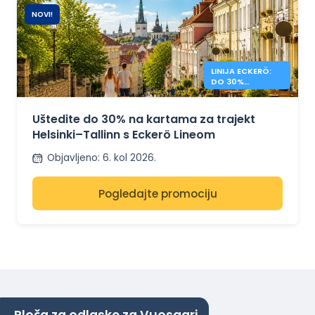
NOVI!
LINIJA ECKERÖ:
DO 30%
POPUSTA NA
HELSINKI –
TALLINN
Uštedite do 30% na kartama za trajekt
Helsinki–Tallinn s Eckerö Lineom
Objavljeno
:
6. kol 2026.
Pogledajte promociju
Ploča za odlaske za Vuosaari