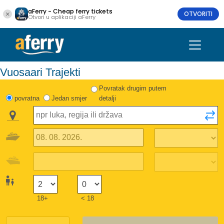
aFerry - Cheap ferry tickets
OTVORITI
Otvori u aplikaciji aFerry
Vuosaari Trajekti
Povratak drugim putem
povratna
Jedan smjer
detalji
18+
< 18