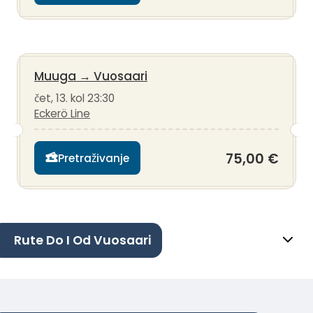
Muuga
→
Vuosaari
čet, 13. kol 23:30
Eckerö Line
75,00 €
Pretraživanje
Rute Do I Od Vuosaari