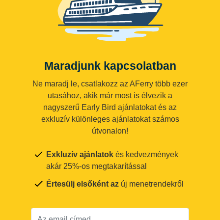
Maradjunk kapcsolatban
Ne maradj le, csatlakozz az AFerry több ezer
utasához, akik már most is élvezik a
nagyszerű Early Bird ajánlatokat és az
exkluzív különleges ajánlatokat számos
útvonalon!
Exkluzív ajánlatok
és kedvezmények
akár 25%-os megtakarítással
Értesülj elsőként az
új menetrendekről