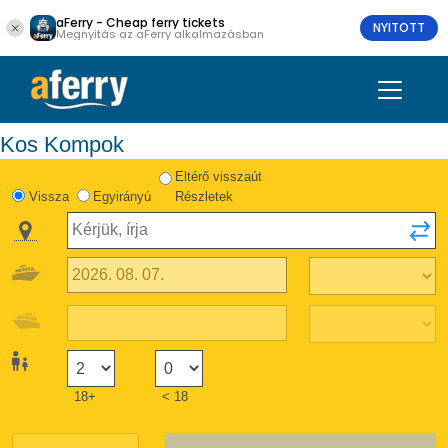
aFerry - Cheap ferry tickets
NYITOTT
Megnyitás az aFerry alkalmazásban
Kos Kompok
Eltérő visszaút
Vissza
Egyirányú
Részletek
18+
< 18