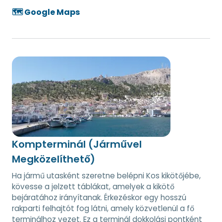
🗺️ Google Maps
Kompterminál (Járművel
Megközelíthető)
Ha jármű utasként szeretne belépni Kos kikötőjébe,
kövesse a jelzett táblákat, amelyek a kikötő
bejáratához irányítanak. Érkezéskor egy hosszú
rakparti felhajtót fog látni, amely közvetlenül a fő
terminálhoz vezet. Ez a terminál dokkolási pontként