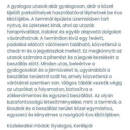
A gyalogos utasok akár gyalogosan, akár a közeli
kijelölt parkolóhelyek használatával léphetnek be Kos
kikötőjébe. A terminál épülete üzemidőben tart
nyitva, és üzleteket kínál, ahol az utazók
harapnivalókat, italokat és egyéb alapvető dolgokat
vásárolhatnak. A terminálon kívül egy fedett,
padokkal ellátott váróterem található, közvetlenül a
check-in és a jegykioszkok mellett. Ez megkönnyíti az
utasok számára a pihenést és a jegyek kezelését a
beszállás előtt. Minden utas, beleértve a
gyalogosokat és a járműveket is, ugyanabból a
beszállási területről száll fel, amely közvetlenül a
várótérrel szemben van. Világos táblák vezetik végig
az utazókat a folyamaton, biztosítva a
zökkenőmentes és egyszerű beszállást. Az olyan
kulcsfontosságú létesítményekkel, mint a terminál, a
kioszkok és a beszállási terület közel egymáshoz,
egyszerű és kényelmes a navigáció Kos kikötőjében.
Közlekedési módok:
Gyalogos, Kerékpár