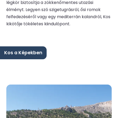
légkör biztosítja a zökkenőmentes utazási
élményt. Legyen szó szigetugrásról, ősi romok
felfedezéséről vagy egy mediterrán kalandról, Kos
kikötője tökéletes kiindulópont.
Kos a Képekben