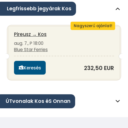
Legfrissebb jegyárak Kos
Nagyszerű ajánlat!
Pireusz
→
Kos
aug. 7., P 18:00
Blue Star Ferries
232,50 EUR
Keresés
ÚTvonalak Kos éS Onnan