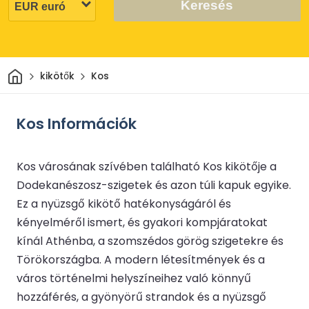
Keresés
Otthon
kikötők
Kos
Kos Információk
Kos városának szívében található Kos kikötője a
Dodekanészosz-szigetek és azon túli kapuk egyike.
Ez a nyüzsgő kikötő hatékonyságáról és
kényelméről ismert, és gyakori kompjáratokat
kínál Athénba, a szomszédos görög szigetekre és
Törökországba. A modern létesítmények és a
város történelmi helyszíneihez való könnyű
hozzáférés, a gyönyörű strandok és a nyüzsgő