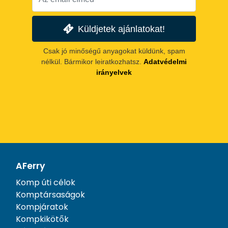
Küldjetek ajánlatokat!
Csak jó minőségű anyagokat küldünk, spam
nélkül. Bármikor leiratkozhatsz.
Adatvédelmi
irányelvek
AFerry
Komp úti célok
Komptársaságok
Kompjáratok
Kompkikötők