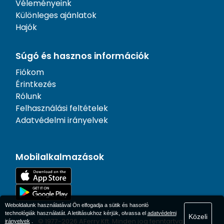
Véleményeink
Különleges ajánlatok
Hajók
Súgó és hasznos információk
Fiókom
Érintkezés
Rólunk
Felhasználási feltételek
Adatvédelmi irányelvek
Mobilalkalmazások
Weboldalunk használatával Ön elfogadja a sütik és hasonló
technológiák használatát. A letiltásukhoz kérjük, olvassa el
adatvédelmi
Közeli
© 1977-
2026
AFerry Kft. Minden jog fenntartva..
irányelvek
.