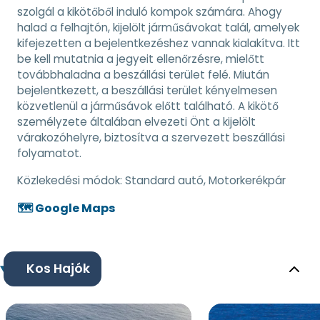
szolgál a kikötőből induló kompok számára. Ahogy
halad a felhajtón, kijelölt járműsávokat talál, amelyek
kifejezetten a bejelentkezéshez vannak kialakítva. Itt
be kell mutatnia a jegyeit ellenőrzésre, mielőtt
továbbhaladna a beszállási terület felé. Miután
bejelentkezett, a beszállási terület kényelmesen
közvetlenül a járműsávok előtt található. A kikötő
személyzete általában elvezeti Önt a kijelölt
várakozóhelyre, biztosítva a szervezett beszállási
folyamatot.
Közlekedési módok:
Standard autó, Motorkerékpár
🗺️ Google Maps
Kos Hajók