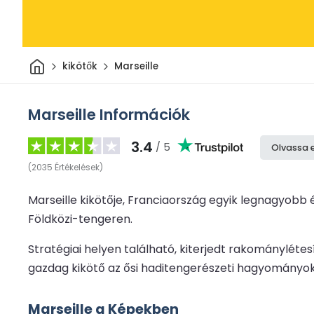
Otthon
kikötők
Marseille
Marseille Információk
3.4
/ 5
Olvassa 
(
2035
Értékelések
)
Marseille kikötője, Franciaország egyik legnagyobb
Földközi-tengeren.
Stratégiai helyen található, kiterjedt rakományléte
gazdag kikötő az ősi haditengerészeti hagyományok 
Marseille a Képekben