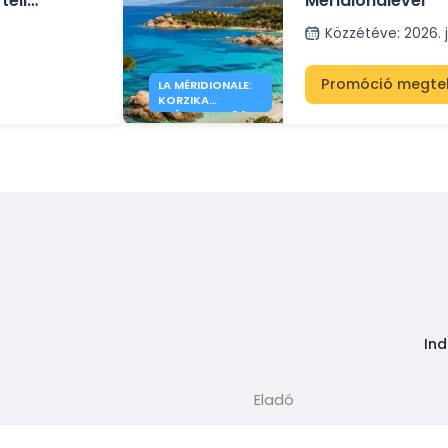
téli
Méridionalével
isz között.
Közzétéve
:
2026. j
Promóció megte
LA MÉRIDIONALE:
KORZIKA
AJÁNLATOK 34
€-TÓL
Ind
Eladó