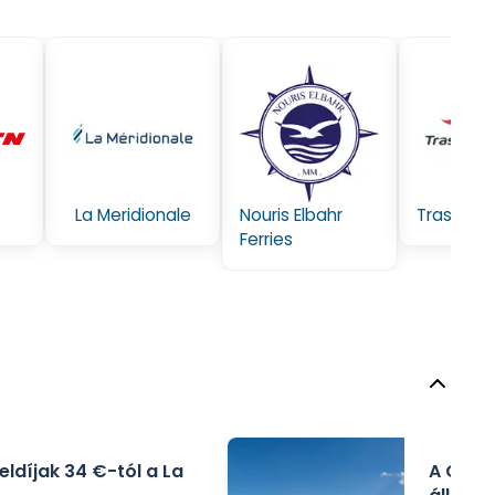
La Meridionale
Trasmedi
Nouris Elbahr
Ferries
eldíjak 34 €-tól a La
A CTN 