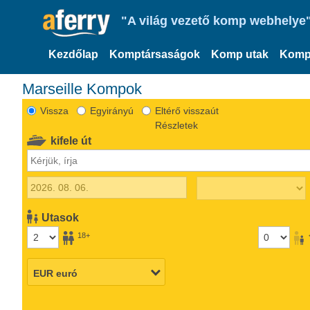
"A világ vezető komp webhelye"
Kezdőlap
Komptársaságok
Komp utak
Komp
Marseille Kompok
Vissza
Egyirányú
Eltérő visszaút
Részletek
kifele út
Utasok
18+