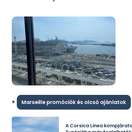
Marseille promóciók és olcsó ajánlatok
A Corsica Linea kompjárat