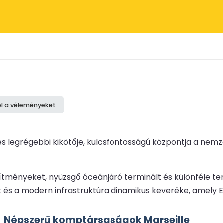
el a véleményeket
 és legrégebbi kikötője, kulcsfontosságú központja a nem
sítményeket, nyüzsgő óceánjáró terminált és különféle te
és a modern infrastruktúra dinamikus keveréke, amely Eu
Népszerű komptársaságok Marseille