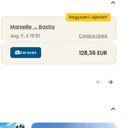
Nagyszerű ajánlat!
Marseille
→
Bastia
aug. 11., K 19:30
Corsica Linea
128,36 EUR
Keresés