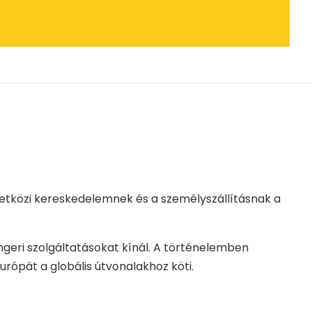
zetközi kereskedelemnek és a személyszállításnak a
ngeri szolgáltatásokat kínál. A történelemben
rópát a globális útvonalakhoz köti.