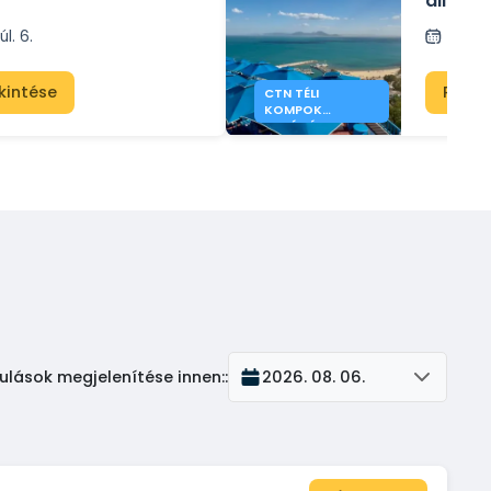
állnak 
Genová
úl. 6.
Közz
kintése
Promó
CTN TÉLI
KOMPOK
TUNÉZIÁBA
MARSEILLE-BŐL ÉS
GENOVÁBÓL
ulások megjelenítése innen:
:
2026. 08. 06.