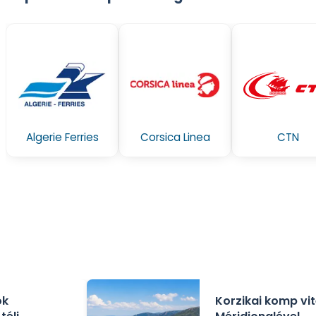
Algerie Ferries
Corsica Linea
CTN
ok
Korzikai komp vit