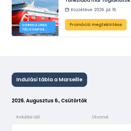
Tunéziába már foglalhatók 
átkelésekre Marseille és Tun
Közzétéve
:
2026. júl. 16.
Promóció megtekintése
CORSICA LINEA
TÉLI KOMPOK
MARSEILLE ÉS
TUNISZ KÖZÖTT
Indulási tábla a Marseille
2026. Augusztus 6., Csütörtök
Indulási idő
Útvonal