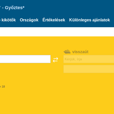
 - Győztes*
 kikötők
Országok
Értékelések
Különleges ajánlatok
visszaút
< 18