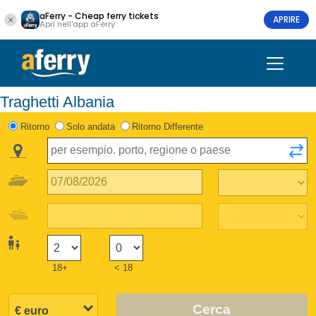
aFerry - Cheap ferry tickets
APRIRE
Apri nell'app aFerry
Traghetti Albania
Ritorno
Solo andata
Ritorno Differente
18+
< 18
Cerca