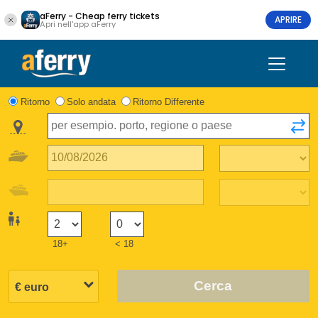
aFerry - Cheap ferry tickets
APRIRE
Apri nell'app aFerry
Ritorno
Solo andata
Ritorno Differente
18+
< 18
Cerca