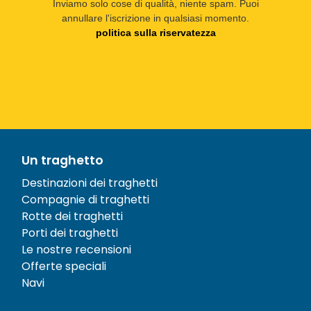
Inviamo solo cose di qualità, niente spam. Puoi
annullare l'iscrizione in qualsiasi momento.
politica sulla riservatezza
Un traghetto
Destinazioni dei traghetti
Compagnie di traghetti
Rotte dei traghetti
Porti dei traghetti
Le nostre recensioni
Offerte speciali
Navi