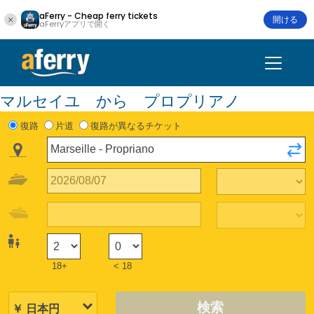
aFerry - Cheap ferry tickets
開ける
aFerryアプリで開く
マルセイユ から プロプリアノ
復路
片道
復路が異なるチケット
18+
< 18
検索