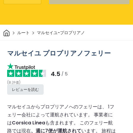
家
ルート
マルセイユ-プロプリアノ
マルセイユ プロプリアノフェリー
4.5
/ 5
(
8
評価
)
レビューを読む
マルセイユからプロプリアノへのフェリーは、 1フ
ェリー会社によって運航されています。
事業者に
は
Corsica Linea
も含まれます。
このフェリー航
路では現在
、週に7便が運航されて
います。
旅程は