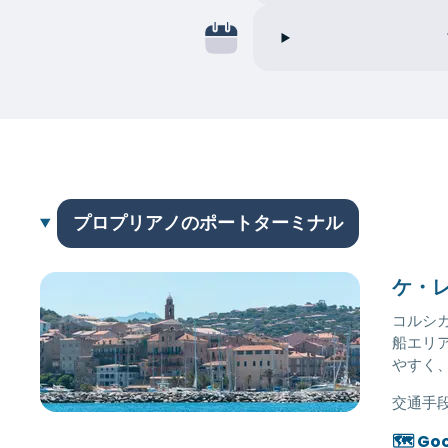
プロプリアノのポートターミナル
ケ・
コルシ
船エリ
やすく
交通手段
🗺️ Go