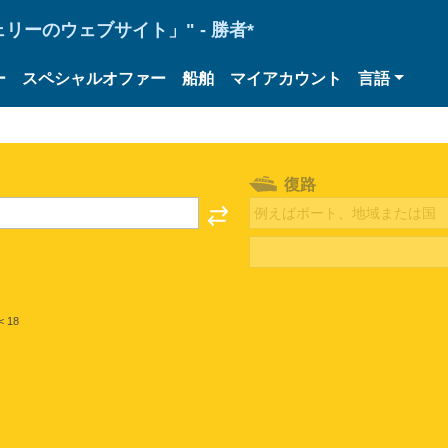
ーのウェブサイト」" - 勝者*
ー
スペシャルオファー
船舶
マイアカウント
言語
復路
< 18