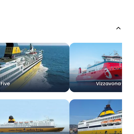
Five
Vizzavona