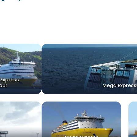
Express
our
Mega Express 