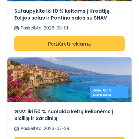
KROATIJĄ IR
ITALIJĄ
Sutaupykite iki 10 % keltams į Kroatiją,
Eolijos salas ir Pontino salas su SNAV
Paskelbta
:
2026-08-01
Peržiūrėti reklamą
GNV: 50 %
NUOLAIDA
KELTAMS Į
SICILIJĄ IR
SARDINIJĄ
GNV: iki 50 % nuolaida keltų kelionėms į
Siciliją ir Sardiniją
Paskelbta
:
2026-07-29