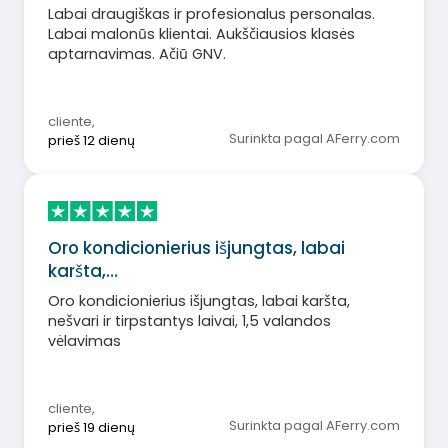
Labai draugiškas ir profesionalus personalas.
Labai malonūs klientai. Aukščiausios klasės
aptarnavimas. Ačiū GNV.
cliente
,
Surinkta pagal AFerry.com
prieš 12 dienų
Oro kondicionierius išjungtas, labai
karšta,…
Oro kondicionierius išjungtas, labai karšta,
nešvari ir tirpstantys laivai, 1,5 valandos
vėlavimas
cliente
,
Surinkta pagal AFerry.com
prieš 19 dienų