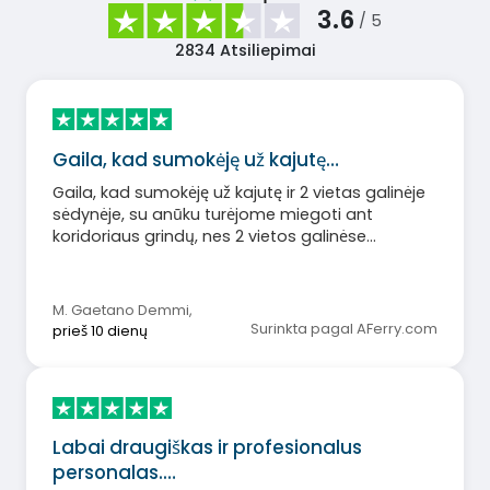
3.6
/ 5
2834
Atsiliepimai
Gaila, kad sumokėję už kajutę…
Gaila, kad sumokėję už kajutę ir 2 vietas galinėje
sėdynėje, su anūku turėjome miegoti ant
koridoriaus grindų, nes 2 vietos galinėse
sėdynėse buvo visiškai užimtos.
M. Gaetano Demmi
,
Surinkta pagal AFerry.com
prieš 10 dienų
Labai draugiškas ir profesionalus
personalas.…