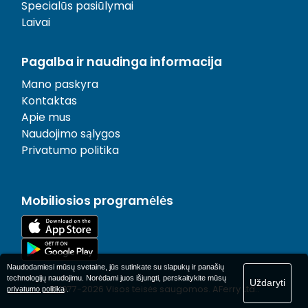
Specialūs pasiūlymai
Laivai
Pagalba ir naudinga informacija
Mano paskyra
Kontaktas
Apie mus
Naudojimo sąlygos
Privatumo politika
Mobiliosios programėlės
Naudodamiesi mūsų svetaine, jūs sutinkate su slapukų ir panašių
technologijų naudojimu. Norėdami juos išjungti, perskaitykite mūsų
Uždaryti
© 1977-
2026
Visos teisės saugomos. AFerry Ltd..
privatumo politika
.