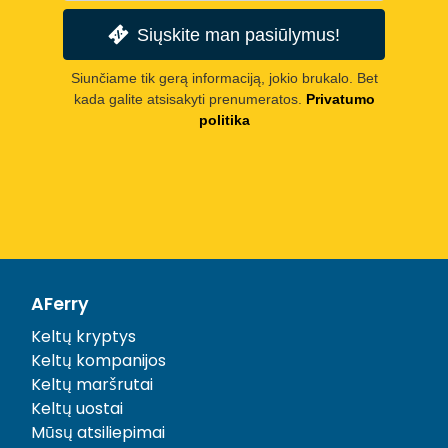
Siųskite man pasiūlymus!
Siunčiame tik gerą informaciją, jokio brukalo. Bet
kada galite atsisakyti prenumeratos.
Privatumo
politika
AFerry
Keltų kryptys
Keltų kompanijos
Keltų maršrutai
Keltų uostai
Mūsų atsiliepimai