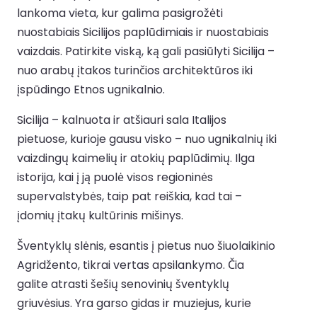
lankoma vieta, kur galima pasigrožėti
nuostabiais Sicilijos paplūdimiais ir nuostabiais
vaizdais. Patirkite viską, ką gali pasiūlyti Sicilija –
nuo arabų įtakos turinčios architektūros iki
įspūdingo Etnos ugnikalnio.
Sicilija – kalnuota ir atšiauri sala Italijos
pietuose, kurioje gausu visko – nuo ugnikalnių iki
vaizdingų kaimelių ir atokių paplūdimių. Ilga
istorija, kai į ją puolė visos regioninės
supervalstybės, taip pat reiškia, kad tai –
įdomių įtakų kultūrinis mišinys.
Šventyklų slėnis, esantis į pietus nuo šiuolaikinio
Agridžento, tikrai vertas apsilankymo. Čia
galite atrasti šešių senovinių šventyklų
griuvėsius. Yra garso gidas ir muziejus, kurie