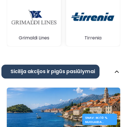
Grimaldi Lines
Tirrenia
Sicilija akcijos ir pigūs pasiūlymai
SNAV: IKI 10 %
NUOLAIDA
KELTAMS Į