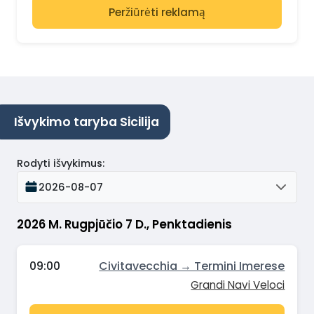
Peržiūrėti reklamą
Išvykimo taryba Sicilija
Rodyti išvykimus
:
2026-08-07
2026 M. Rugpjūčio 7 D., Penktadienis
09:00
Civitavecchia → Termini Imerese
Grandi Navi Veloci