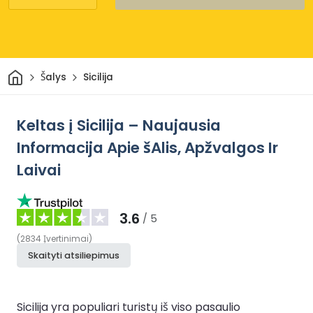
Pradžia
Šalys
Sicilija
Keltas į Sicilija – Naujausia
Informacija Apie šAlis, Apžvalgos Ir
Laivai
3.6
/ 5
(
2834
Įvertinimai
)
Skaityti atsiliepimus
Sicilija yra populiari turistų iš viso pasaulio