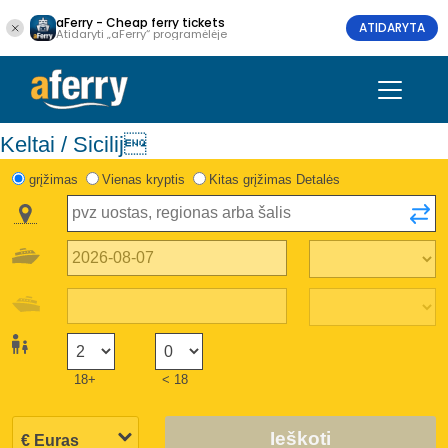
aFerry - Cheap ferry tickets
ATIDARYTA
Atidaryti „aFerry“ programėlėje
Keltai / Sicilij
grįžimas
Vienas kryptis
Kitas grįžimas Detalės
18+
< 18
Ieškoti