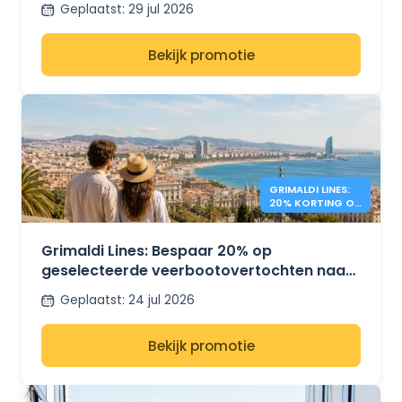
Geplaatst
:
29 jul 2026
Bekijk promotie
GRIMALDI LINES:
20% KORTING OP
MIDDELLANDSE
ZEE - VEERBOTEN
Grimaldi Lines: Bespaar 20% op
geselecteerde veerbootovertochten naar
Sardinië, Sicilië en Spanje.
Geplaatst
:
24 jul 2026
Bekijk promotie