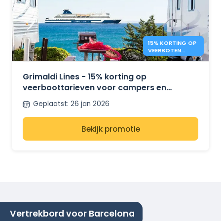
15% KORTING OP
VEERBOTEN
VOOR CAMPERS –
GRIMALDI LINES
Grimaldi Lines - 15% korting op
veerboottarieven voor campers en
minibusjes
Geplaatst
:
26 jan 2026
Bekijk promotie
Vertrekbord voor Barcelona