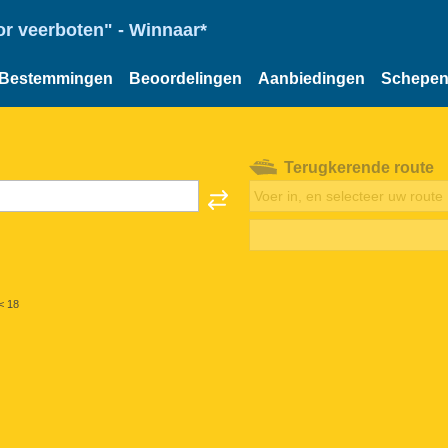
or veerboten" - Winnaar*
Bestemmingen
Beoordelingen
Aanbiedingen
Schepe
Terugkerende route
< 18