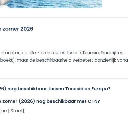
r zomer 2026
tochten op alle zeven routes tussen Tunesië, Frankrijk en Ita
oekt), maar de beschikbaarheid verbetert aanzienlijk vanaf 
26) nog beschikbaar tussen Tunesië en Europa?
eze zomer (2026) nog beschikbaar met CTN?
ine | Stoel |