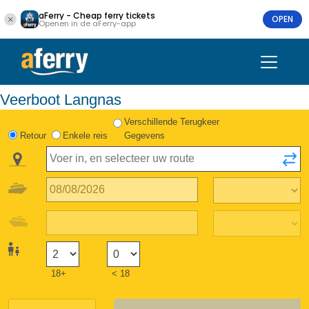
aFerry - Cheap ferry tickets
OPEN
Openen in de aFerry-app
Veerboot Langnas
Verschillende Terugkeer
Retour
Enkele reis
Gegevens
18+
< 18