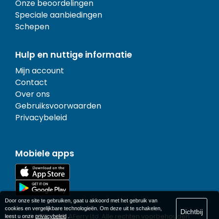
Onze beoordelingen
Speciale aanbiedingen
Schepen
Hulp en nuttige informatie
Mijn account
Contact
Over ons
Gebruiksvoorwaarden
Privacybeleid
Mobiele apps
Door onze site te gebruiken, gaat u akkoord met het gebruik van
cookies en vergelijkbare technologieën. Om deze uit te schakelen,
Dichtbij
© 1977-
2026
AFerry Ltd. Alle rechten voorbehouden.
leest u onze
privacybeleid
.