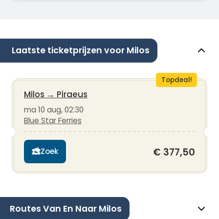
Laatste ticketprijzen voor Milos
Topdeal!
Milos
→
Piraeus
ma 10 aug, 02:30
Blue Star Ferries
€ 377,50
Zoek
Routes Van En Naar Milos