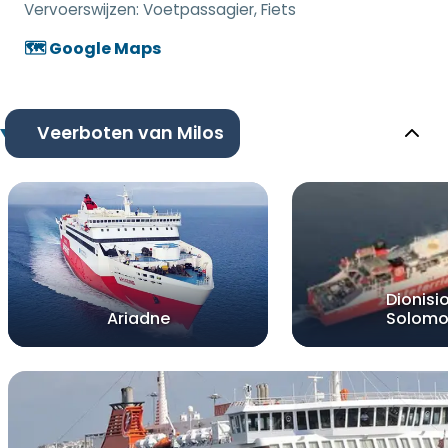
Vervoerswijzen:
Voetpassagier, Fiets
🗺️ Google Maps
Veerboten van Milos
Dionisi
Ariadne
Solomo