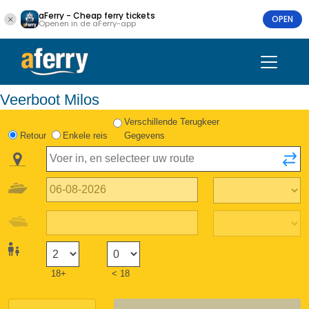
aFerry - Cheap ferry tickets
OPEN
Openen in de aFerry-app
Veerboot Milos
Verschillende Terugkeer
Retour
Enkele reis
Gegevens
18+
< 18