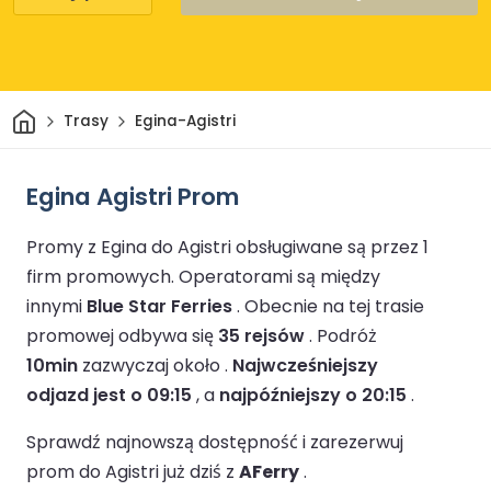
Dom
Trasy
Egina-Agistri
Egina Agistri Prom
Promy z Egina do Agistri obsługiwane są przez 1
firm promowych.
Operatorami są między
innymi
Blue Star Ferries
.
Obecnie na tej trasie
promowej odbywa się
35 rejsów
.
Podróż
10min
zazwyczaj około .
Najwcześniejszy
odjazd jest o 09:15
, a
najpóźniejszy o 20:15
.
Sprawdź najnowszą dostępność i zarezerwuj
prom do Agistri już dziś z
AFerry
.