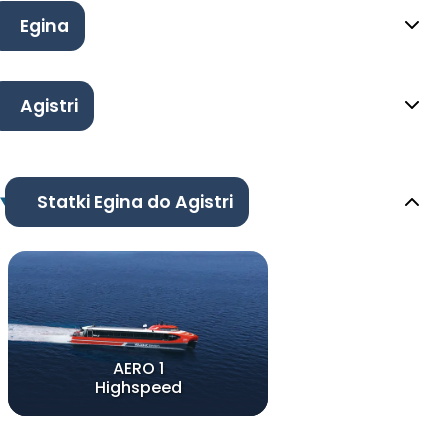
Egina
Agistri
Statki Egina do Agistri
AERO 1
Highspeed