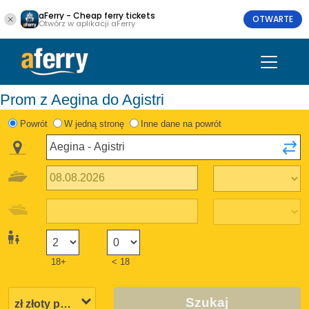
aFerry - Cheap ferry tickets
OTWARTE
Otwórz w aplikacji aFerry
Prom z Aegina do Agistri
Powrót
W jedną stronę
Inne dane na powrót
18+
< 18
Szukaj