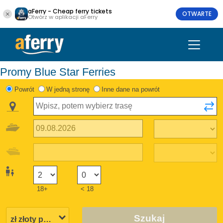
aFerry - Cheap ferry tickets
OTWARTE
Otwórz w aplikacji aFerry
Promy Blue Star Ferries
Powrót
W jedną stronę
Inne dane na powrót
18+
< 18
Szukaj