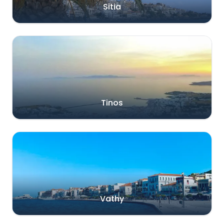
Sitia
Tinos
Vathy