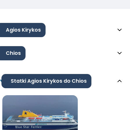
Agios Kirykos
Chios
Statki Agios Kirykos do Chios