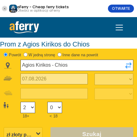
aFerry - Cheap ferry tickets
OTWARTE
Otwórz w aplikacji aFerry
Prom z Agios Kirikos do Chios
Powrót
W jedną stronę
Inne dane na powrót
18+
< 18
Szukaj