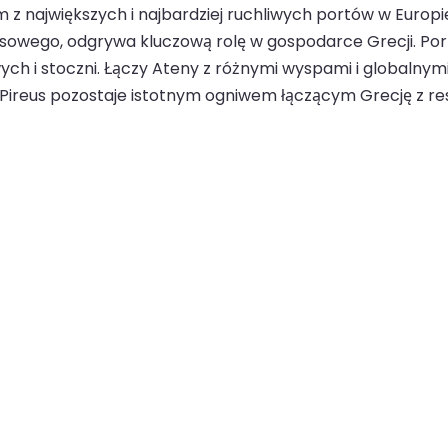
ym z największych i najbardziej ruchliwych portów w Europ
wego, odgrywa kluczową rolę w gospodarce Grecji. Port 
ych i stoczni. Łączy Ateny z różnymi wyspami i globalny
i Pireus pozostaje istotnym ogniwem łączącym Grecję z res