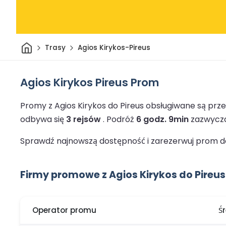
Dom
Trasy
Agios Kirykos-Pireus
Agios Kirykos Pireus Prom
Promy z Agios Kirykos do Pireus obsługiwane są prz
odbywa się
3 rejsów
.
Podróż
6 godz. 9min
zazwycza
Sprawdź najnowszą dostępność i zarezerwuj prom do 
Firmy promowe z Agios Kirykos do Pireus
Operator promu
Ś