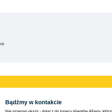
eus
Bądźmy w kontakcie
Nie przegap okazji - dołącz do tysięcy klientów AFerry, którzy