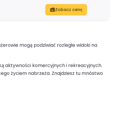
Zobacz cenę
ażerowie mogą podziwiać rozległe widoki na
nką aktywności komercyjnych i rekreacyjnych.
cego życiem nabrzeża. Znajdziesz tu mnóstwo