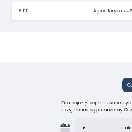
19:00
Agios Kirykos
→
C
Oto najczęściej zadawane pytan
przyjemnością pomożemy Ci w
Jaki