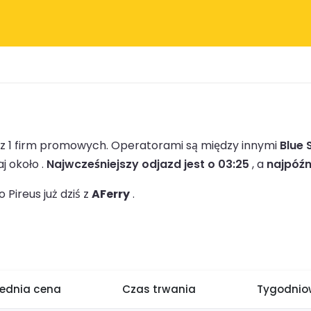
ez 1 firm promowych.
Operatorami są między innymi
Blue 
j około .
Najwcześniejszy odjazd jest o 03:25
, a
najpóźn
Pireus już dziś z
AFerry
.
rednia cena
Czas trwania
Tygodniow