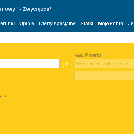
omowy" - Zwycięzca*
ierunki
Opinie
Oferty specjalne
Statki
Moje konto
Je
Powrót
< 18