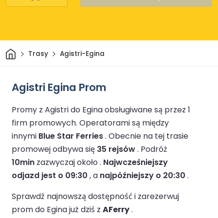
Dom
Trasy
Agistri-Egina
Agistri Egina Prom
Promy z Agistri do Egina obsługiwane są przez 1
firm promowych.
Operatorami są między
innymi
Blue Star Ferries
.
Obecnie na tej trasie
promowej odbywa się
35 rejsów
.
Podróż
10min
zazwyczaj około .
Najwcześniejszy
odjazd jest o 09:30
, a
najpóźniejszy o 20:30
.
Sprawdź najnowszą dostępność i zarezerwuj
prom do Egina już dziś z
AFerry
.