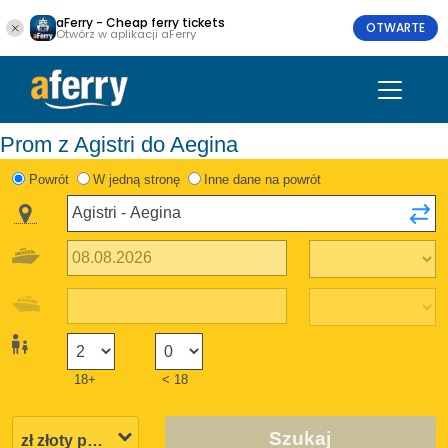
aFerry - Cheap ferry tickets
OTWARTE
Otwórz w aplikacji aFerry
Prom z Agistri do Aegina
Powrót
W jedną stronę
Inne dane na powrót
18+
< 18
Szukaj