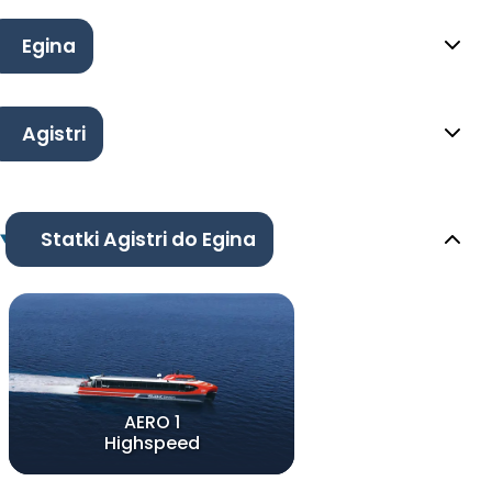
Egina
Agistri
Statki Agistri do Egina
AERO 1
Highspeed