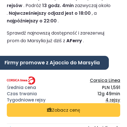
rejsów
.
Podróż
13 godz. 4min
zazwyczaj około
.
Najwcześniejszy odjazd jest o 18:00
, a
najpóźniejszy o 22:00
.
Sprawdź najnowszą dostępność i zarezerwuj
prom do Marsylia już dziś z
AFerry
.
Firmy promowe z Ajaccio do Marsylia
Corsica Linea
PLN 1,591
12g 49min
4 rejsy
Zobacz cenę