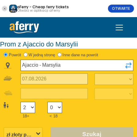
aFerry - Cheap ferry tickets
OTWARTE
Otwórz w aplikacji aFerry
Prom z Ajaccio do Marsylii
Powrót
W jedną stronę
Inne dane na powrót
18+
< 18
Szukaj