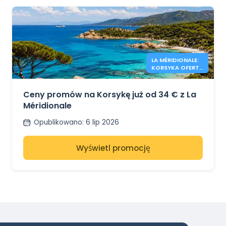
LA MÉRIDIONALE:
KORSYKA OFERTY
OD 34€
Ceny promów na Korsykę już od 34 € z La
Méridionale
Opublikowano
:
6 lip 2026
Wyświetl promocję