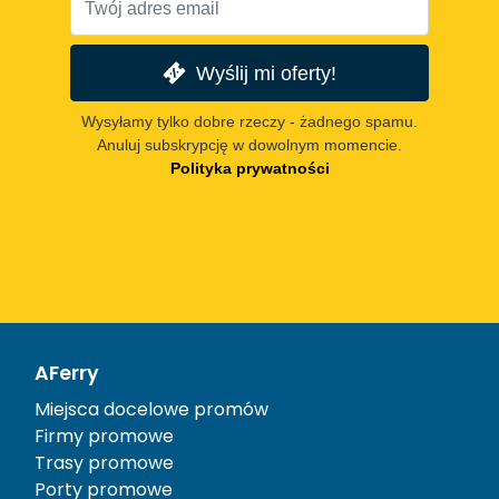
Wyślij mi oferty!
Wysyłamy tylko dobre rzeczy - żadnego spamu.
Anuluj subskrypcję w dowolnym momencie.
Polityka prywatności
AFerry
Miejsca docelowe promów
Firmy promowe
Trasy promowe
Porty promowe