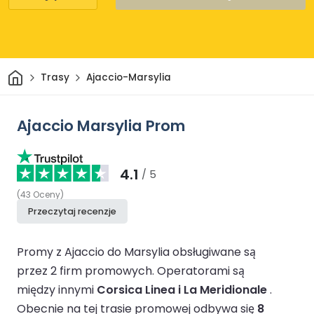
Dom
Trasy
Ajaccio-Marsylia
Ajaccio Marsylia Prom
4.1
/ 5
(
43
Oceny
)
Przeczytaj recenzje
Promy z Ajaccio do Marsylia obsługiwane są
przez 2 firm promowych.
Operatorami są
między innymi
Corsica Linea i La Meridionale
.
Obecnie na tej trasie promowej odbywa się
8