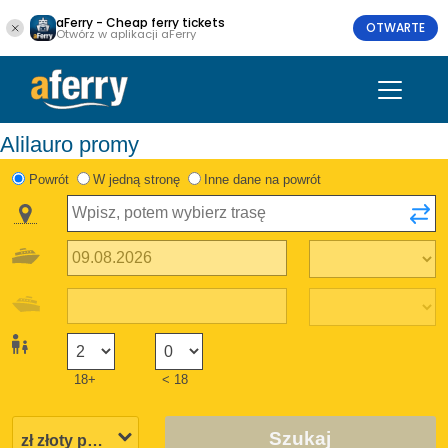
aFerry - Cheap ferry tickets
OTWARTE
Otwórz w aplikacji aFerry
Alilauro promy
Powrót
W jedną stronę
Inne dane na powrót
18+
< 18
Szukaj