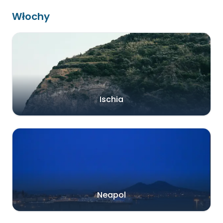
Włochy
Ischia
Neapol