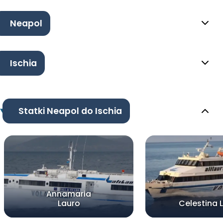
Neapol
Ischia
Statki Neapol do Ischia
Annamaria
Lauro
Celestina 