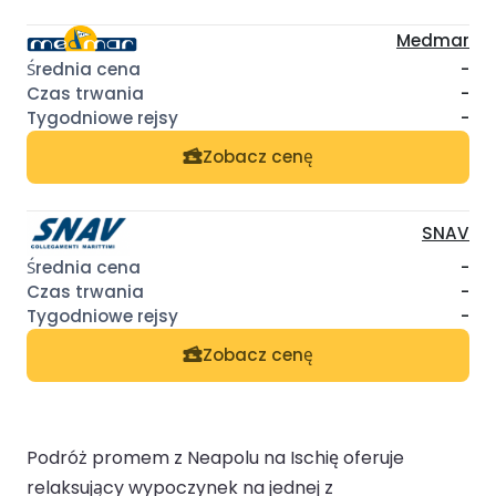
Medmar
-
-
-
Zobacz cenę
SNAV
-
-
-
Zobacz cenę
Podróż promem z Neapolu na Ischię oferuje
relaksujący wypoczynek na jednej z