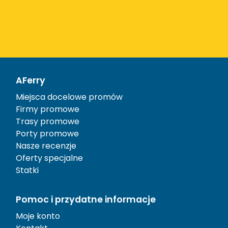
AFerry
Miejsca docelowe promów
Firmy promowe
Trasy promowe
Porty promowe
Nasze recenzje
Oferty specjalne
Statki
Pomoc i przydatne informacje
Moje konto