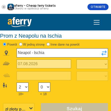
aFerry - Cheap ferry tickets
OTWARTE
Otwórz w aplikacji aFerry
Prom z Neapolu na Ischia
Powrót
W jedną stronę
Inne dane na powrót
18+
< 18
Szukaj