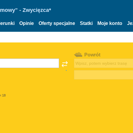
omowy" - Zwycięzca*
ierunki
Opinie
Oferty specjalne
Statki
Moje konto
Je
Powrót
< 18