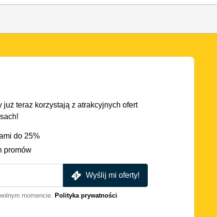
 już teraz korzystają z atrakcyjnych ofert
asach!
iami do 25%
h promów
Wyślij mi oferty!
dowolnym momencie.
Polityka prywatności