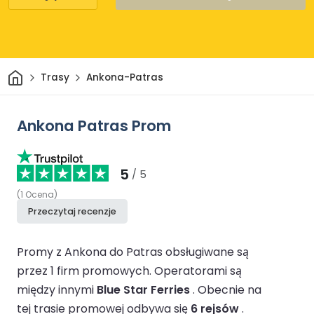
Dom
Trasy
Ankona-Patras
Ankona Patras Prom
5
/ 5
(
1
Ocena
)
Przeczytaj recenzje
Promy z Ankona do Patras obsługiwane są
przez 1 firm promowych.
Operatorami są
między innymi
Blue Star Ferries
.
Obecnie na
tej trasie promowej odbywa się
6 rejsów
.