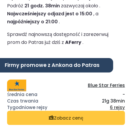
Podróż
21 godz. 38min
zazwyczaj około .
Najwcześniejszy odjazd jest o 15:00
, a
najpóźniejszy o 21:00
.
Sprawdź najnowszą dostępność i zarezerwuj
prom do Patras już dziś z
AFerry
.
Firmy promowe z Ankona do Patras
Blue Star Ferries
-
21g 38min
6 rejsy
Zobacz cenę