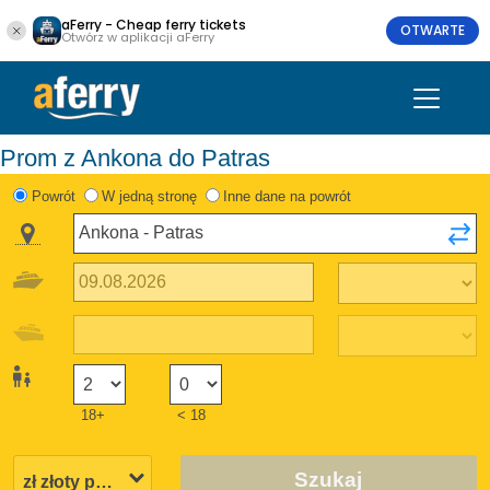
aFerry - Cheap ferry tickets
OTWARTE
Otwórz w aplikacji aFerry
Prom z Ankona do Patras
Powrót
W jedną stronę
Inne dane na powrót
18+
< 18
Szukaj