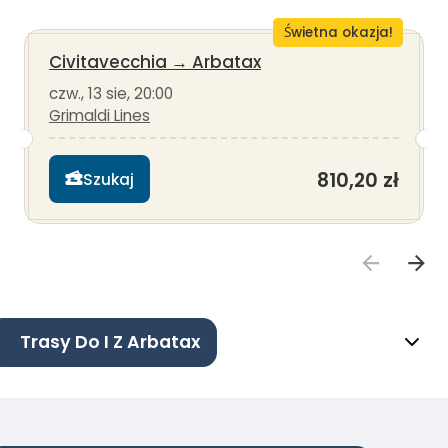
Świetna okazja!
Civitavecchia
→
Arbatax
czw., 13 sie, 20:00
Grimaldi Lines
810,20 zł
Szukaj
Trasy Do I Z Arbatax