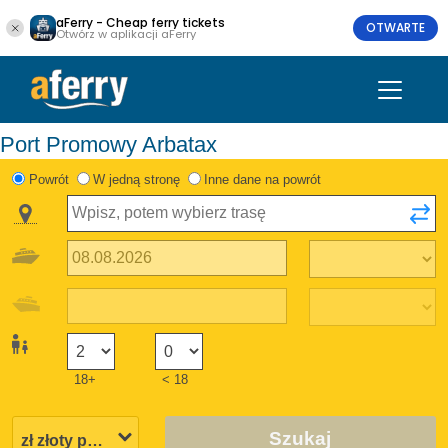
aFerry - Cheap ferry tickets
OTWARTE
Otwórz w aplikacji aFerry
Port Promowy Arbatax
Powrót
W jedną stronę
Inne dane na powrót
18+
< 18
Szukaj