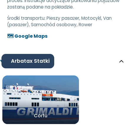
proces. Instrukcje dotyczące parkowania pojazdów
zostaną podane na pokładzie.
Środki transportu:
Pieszy pasażer, Motocykl, Van
(pasażer), Samochód osobowy, Rower
🗺️ Google Maps
Arbatax Statki
Corfu