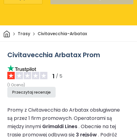
Dom
Trasy
Civitavecchia-Arbatax
Civitavecchia Arbatax Prom
1
/ 5
(
1
Ocena
)
Przeczytaj recenzje
Promy z Civitavecchia do Arbatax obsługiwane
są przez 1 firm promowych.
Operatorami są
między innymi
Grimaldi Lines
.
Obecnie na tej
trasie promowej odbywa się
3 rejsów
.
Podróż