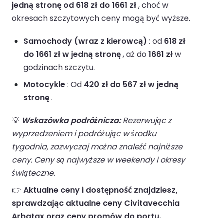
jedną stronę od 618 zł do 1661 zł
, choć w
okresach szczytowych ceny mogą być wyższe.
Samochody (wraz z kierowcą)
: od
618 zł
do 1661 zł w jedną stronę
, aż do
1661 zł
w
godzinach szczytu.
Motocykle
: Od
420 zł do 567 zł w jedną
stronę
.
💡
Wskazówka podróżnicza:
Rezerwując z
wyprzedzeniem i podróżując w środku
tygodnia, zazwyczaj można znaleźć najniższe
ceny. Ceny są najwyższe w weekendy i okresy
świąteczne.
👉
Aktualne ceny i dostępność znajdziesz,
sprawdzając aktualne ceny Civitavecchia
Arbatax oraz ceny promów do portu.