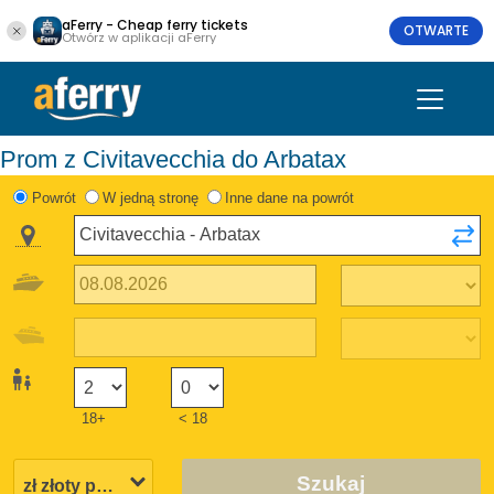
aFerry - Cheap ferry tickets
OTWARTE
Otwórz w aplikacji aFerry
Prom z Civitavecchia do Arbatax
Powrót
W jedną stronę
Inne dane na powrót
18+
< 18
Szukaj