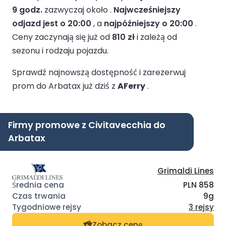
9 godz.
zazwyczaj około .
Najwcześniejszy
odjazd jest o 20:00
, a
najpóźniejszy o 20:00
.
Ceny zaczynają się już od
810 zł
i zależą od
sezonu i rodzaju pojazdu.
Sprawdź najnowszą dostępność i zarezerwuj
prom do Arbatax już dziś z
AFerry
.
Firmy promowe z Civitavecchia do
Arbatax
Grimaldi Lines
PLN 858
9g
3 rejsy
Zobacz cenę