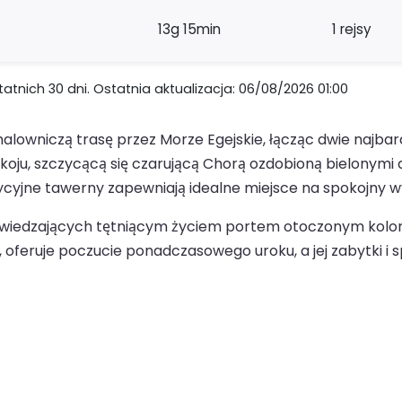
13g 15min
1 rejsy
nich 30 dni. Ostatnia aktualizacja: 06/08/2026 01:00
lowniczą trasę przez Morze Egejskie, łącząc dwie najbard
okoju, szczycącą się czarującą Chorą ozdobioną bielonym
dycyjne tawerny zapewniają idealne miejsce na spokojny 
odwiedzających tętniącym życiem portem otoczonym kolo
ni, oferuje poczucie ponadczasowego uroku, a jej zabytki i 