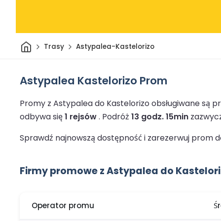
Dom
Trasy
Astypalea-Kastelorizo
Astypalea Kastelorizo Prom
Promy z Astypalea do Kastelorizo obsługiwane są p
odbywa się
1 rejsów
.
Podróż
13 godz. 15min
zazwycz
Sprawdź najnowszą dostępność i zarezerwuj prom do 
Firmy promowe z Astypalea do Kastelor
Operator promu
Ś