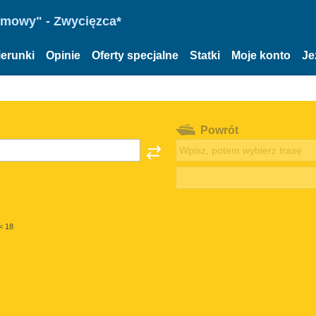
omowy" - Zwycięzca*
ierunki
Opinie
Oferty specjalne
Statki
Moje konto
Je
Powrót
< 18