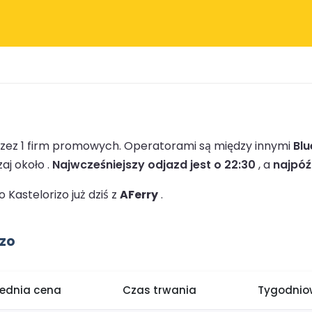
rzez 1 firm promowych.
Operatorami są między innymi
Blu
aj około .
Najwcześniejszy odjazd jest o 22:30
, a
najpóź
Kastelorizo już dziś z
AFerry
.
izo
rednia cena
Czas trwania
Tygodniow