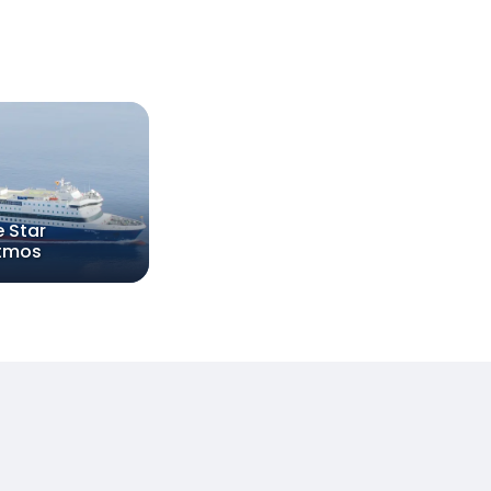
e Star
tmos