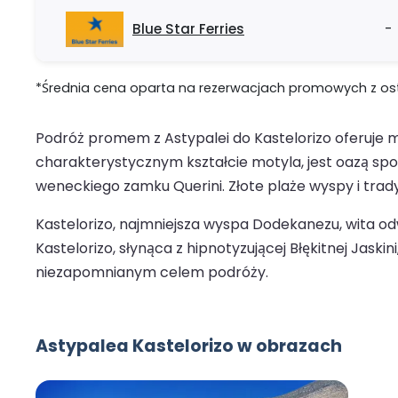
Blue Star Ferries
-
*Średnia cena oparta na rezerwacjach promowych z ostat
Podróż promem z Astypalei do Kastelorizo oferuje ma
charakterystycznym kształcie motyla, jest oazą sp
weneckiego zamku Querini. Złote plaże wyspy i tra
Kastelorizo, najmniejsza wyspa Dodekanezu, wita 
Kastelorizo, słynąca z hipnotyzującej Błękitnej Jaski
niezapomnianym celem podróży.
Astypalea Kastelorizo w obrazach