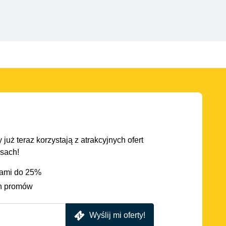
 już teraz korzystają z atrakcyjnych ofert
asach!
iami do 25%
h promów
Wyślij mi oferty!