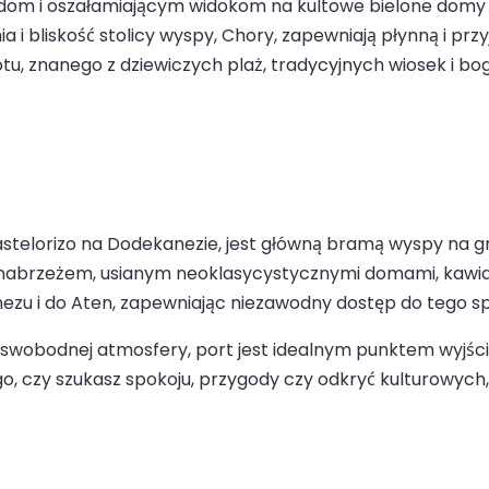
odom i oszałamiającym widokom na kultowe bielone domy 
bliskość stolicy wyspy, Chory, zapewniają płynną i przy
, znanego z dziewiczych plaż, tradycyjnych wiosek i bogat
stelorizo na Dodekanezie, jest główną bramą wyspy na grec
abrzeżem, usianym neoklasycystycznymi domami, kawiarn
u i do Aten, zapewniając niezawodny dostęp do tego spo
i i swobodnej atmosfery, port jest idealnym punktem wyjś
 tego, czy szukasz spokoju, przygody czy odkryć kulturowy