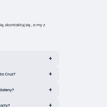
, skontaktuj się , a my z
ta Cruz?
adaleny?
Horty?