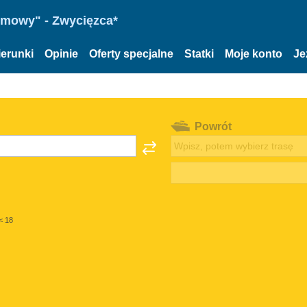
omowy" - Zwycięzca*
ierunki
Opinie
Oferty specjalne
Statki
Moje konto
Je
Powrót
< 18