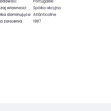
rodowość
Portugalski
zaj własności
Spółka akcyjna
łka dominująca
Atlânticoline
a założenia
1987