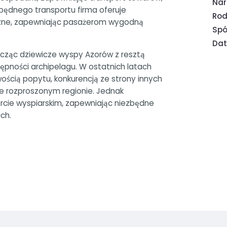
Na
będnego transportu firma oferuje
Rod
czne, zapewniając pasażerom wygodną
Spó
Dat
łącząc dziewicze wyspy Azorów z resztą
tępności archipelagu. W ostatnich latach
ością popytu, konkurencją ze strony innych
nie rozproszonym regionie. Jednak
rcie wyspiarskim, zapewniając niezbędne
ch.