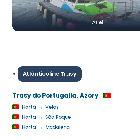
Ariel
Atlânticoline Trasy
Trasy do Portugalia, Azory
Horta
→
Velas
Horta
→
São Roque
Horta
→
Madalena