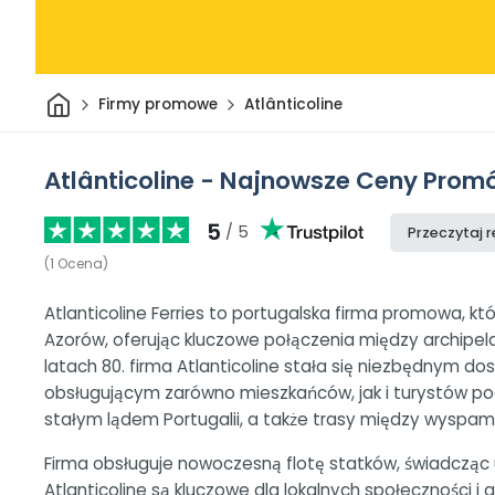
Dom
Firmy promowe
Atlânticoline
Atlânticoline - Najnowsze Ceny Promów
5
/ 5
Przeczytaj 
(
1
Ocena
)
Atlanticoline Ferries to portugalska firma promowa, k
Azorów, oferując kluczowe połączenia między archipel
latach 80. firma Atlanticoline stała się niezbędnym 
obsługującym zarówno mieszkańców, jak i turystów p
stałym lądem Portugalii, a także trasy między wyspami
Firma obsługuje nowoczesną flotę statków, świadcząc u
Atlanticoline są kluczowe dla lokalnych społeczności i