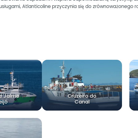
usługami, Atlanticoline przyczynia się do zrównoważonego ro
e Jaime
Cruzeiro do
eijó
Canal