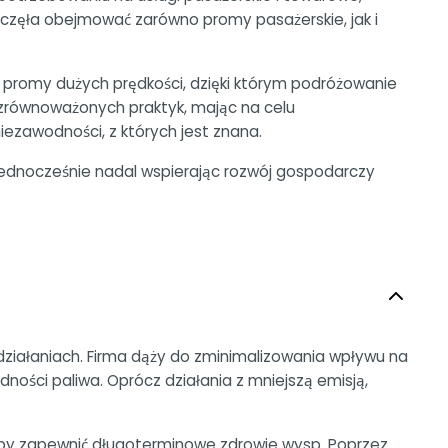
aczęła obejmować zarówno promy pasażerskie, jak i
c promy dużych prędkości, dzięki którym podróżowanie
j zrównoważonych praktyk, mając na celu
zawodności, z których jest znana.
 jednocześnie nadal wspierając rozwój gospodarczy
 działaniach. Firma dąży do zminimalizowania wpływu na
ności paliwa. Oprócz działania z mniejszą emisją,
aby zapewnić długoterminowe zdrowie wysp. Poprzez