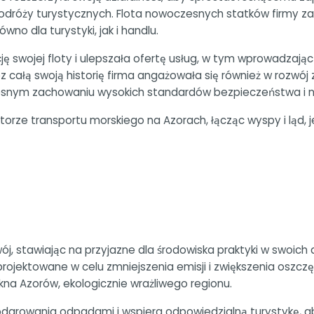
podróży turystycznych. Flota nowoczesnych statków firmy z
no dla turystyki, jak i handlu.
ę swojej floty i ulepszała ofertę usług, w tym wprowadzają
z całą swoją historię firma angażowała się również w rozwó
snym zachowaniu wysokich standardów bezpieczeństwa i nie
torze transportu morskiego na Azorach, łącząc wyspy i ląd,
wój, stawiając na przyjazne dla środowiska praktyki w swoich
jektowane w celu zmniejszenia emisji i zwiększenia oszczęd
kna Azorów, ekologicznie wrażliwego regionu.
odarowania odpadami i wspiera odpowiedzialną turystykę, 