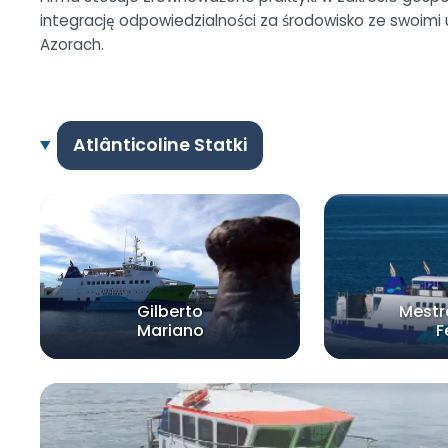
integrację odpowiedzialności za środowisko ze swoimi 
Azorach.
Atlânticoline Statki
Gilberto
Mestr
Mariano
F