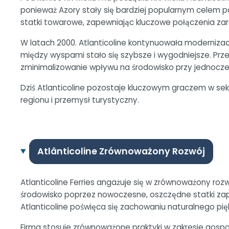
ponieważ Azory stały się bardziej popularnym celem 
statki towarowe, zapewniając kluczowe połączenia zarów
W latach 2000. Atlanticoline kontynuowała modernizacj
między wyspami stało się szybsze i wygodniejsze. Prze
zminimalizowanie wpływu na środowisko przy jednocze
Dziś Atlanticoline pozostaje kluczowym graczem w sek
regionu i przemysł turystyczny.
Atlânticoline Zrównoważony Rozwój
Atlanticoline Ferries angażuje się w zrównoważony roz
środowisko poprzez nowoczesne, oszczędne statki zapro
Atlanticoline poświęca się zachowaniu naturalnego pię
Firma stosuje zrównoważone praktyki w zakresie gosp