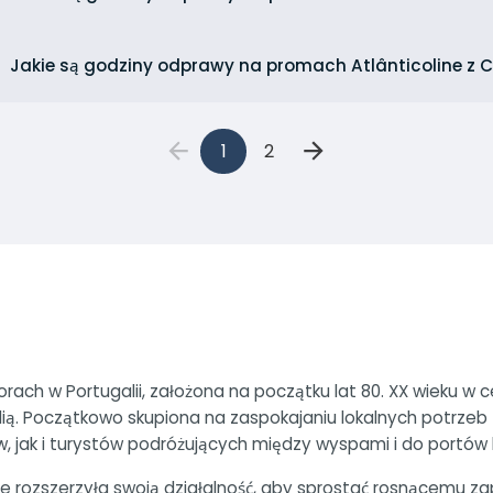
Jakie są godziny odprawy na promach Atlânticoline z 
1
2
orach w Portugalii, założona na początku lat 80. XX wieku 
ą. Początkowo skupiona na zaspokajaniu lokalnych potrzeb t
jak i turystów podróżujących między wyspami i do portów ko
line rozszerzyła swoją działalność, aby sprostać rosnącemu z