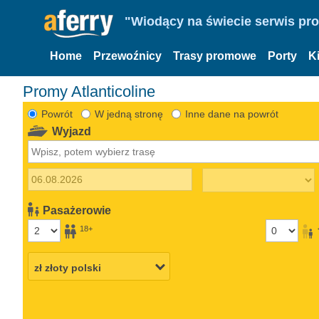
"Wiodący na świecie serwis pr
Home
Przewoźnicy
Trasy promowe
Porty
K
Promy Atlanticoline
Powrót
W jedną stronę
Inne dane na powrót
Wyjazd
Pasażerowie
18+