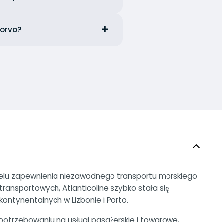
Corvo?
w celu zapewnienia niezawodnego transportu morskiego
ransportowych, Atlanticoline szybko stała się
ntynentalnych w Lizbonie i Porto.
apotrzebowaniu na usługi pasażerskie i towarowe,