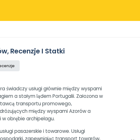
, Recenzje I Statki
recenzje
tóra świadczy usługi głównie między wyspami
agiem a stałym lądem Portugalii. Założona w
dostawcą transportu promowego,
odróżujących między wyspami Azorów a
 w obrębie archipelagu.
sługi pasażerskie i towarowe. Usługi
 gospodarki, zapewniając transport towarów,