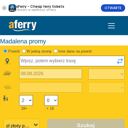
aFerry - Cheap ferry tickets
OTWARTE
Otwórz w aplikacji aFerry
Madalena promy
Powrót
W jedną stronę
Inne dane na powrót
18+
< 18
Szukaj