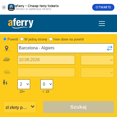
aFerry - Cheap ferry tickets
OTWARTE
Otwórz w aplikacji aFerry
Powrót
W jedną stronę
Inne dane na powrót
18+
< 18
Szukaj