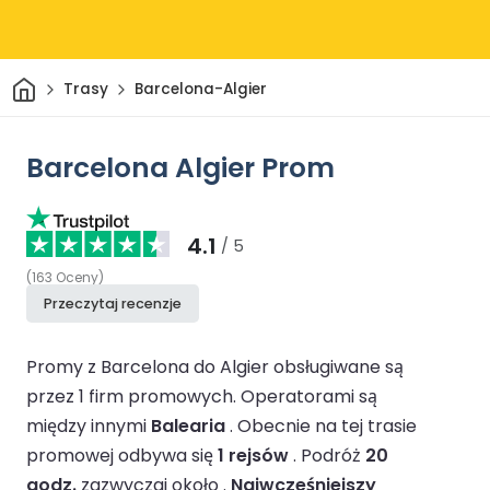
Dom
Trasy
Barcelona-Algier
Barcelona Algier Prom
4.1
/ 5
(
163
Oceny
)
Przeczytaj recenzje
Promy z Barcelona do Algier obsługiwane są
przez 1 firm promowych.
Operatorami są
między innymi
Balearia
.
Obecnie na tej trasie
promowej odbywa się
1 rejsów
.
Podróż
20
godz.
zazwyczaj około .
Najwcześniejszy