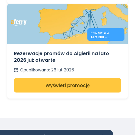
PROMY DO
ALGIERII –
REZERWACJE NA
LATO 2026 JUŻ
OTWARTE
Rezerwacje promów do Algierii na lato
2026 już otwarte
Opublikowano
:
26 lut 2026
Wyświetl promocję