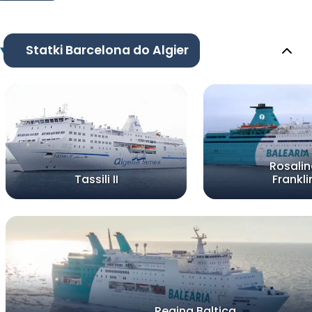
Statki Barcelona do Algier
Rosali
Tassili II
Frankli
Regina Baltica