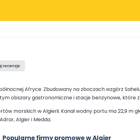
j recenzje
północnej Afryce. Zbudowany na zboczach wzgórz Sahelu, P
w tym obszary gastronomiczne i stacje benzynowe, które zn
rtów morskich w Algierii. Kanał wodny portu ma 22,9 m g
drar, Algier i Medda.
Popularne firmy promowe w Algier