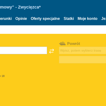
omowy" - Zwycięzca*
ierunki
Opinie
Oferty specjalne
Statki
Moje konto
Je
Powrót
< 18