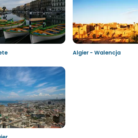
ete
Algier - Walencja
ier