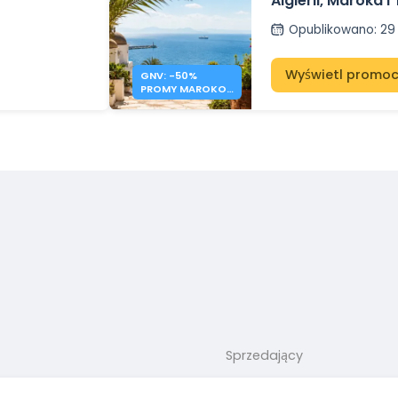
Algierii, Maroka i
Opublikowano
:
29
Wyświetl promoc
GNV: -50%
PROMY MAROKO,
TUNEZJA,
ALGIERIA
Sprzedający