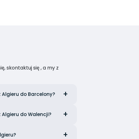
, skontaktuj się , a my z
z Algieru do Barcelony?
 Algieru do Walencji?
lgieru?