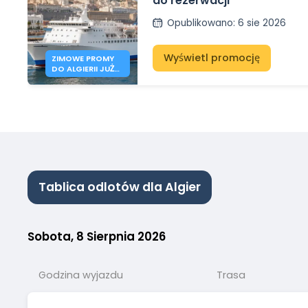
do rezerwacji
Opublikowano
:
6 sie 2026
Wyświetl promocję
ZIMOWE PROMY
DO ALGIERII JUŻ
OTWARTE
Tablica odlotów dla Algier
Sobota, 8 Sierpnia 2026
Godzina wyjazdu
Trasa