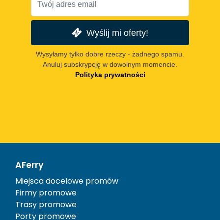
Wyślij mi oferty!
Wysyłamy tylko dobre rzeczy - żadnego spamu.
Anuluj subskrypcję w dowolnym momencie.
Polityka prywatności
AFerry
Miejsca docelowe promów
Firmy promowe
Trasy promowe
Porty promowe