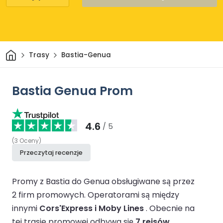
Dom
Trasy
Bastia-Genua
Bastia Genua Prom
4.6
/ 5
(
3
Oceny
)
Przeczytaj recenzje
Promy z Bastia do Genua obsługiwane są przez
2 firm promowych.
Operatorami są między
innymi
Cors'Express i Moby Lines
.
Obecnie na
tej trasie promowej odbywa się
7 rejsów
.