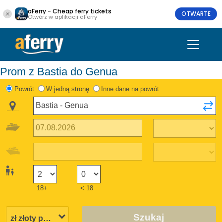
aFerry - Cheap ferry tickets
OTWARTE
Otwórz w aplikacji aFerry
Prom z Bastia do Genua
Powrót
W jedną stronę
Inne dane na powrót
18+
< 18
Szukaj