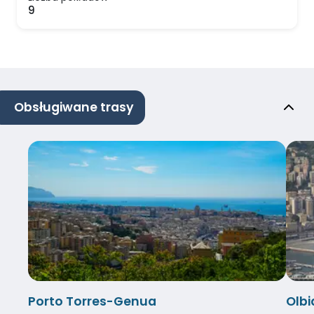
9
Obsługiwane trasy
Porto Torres-Genua
Olb