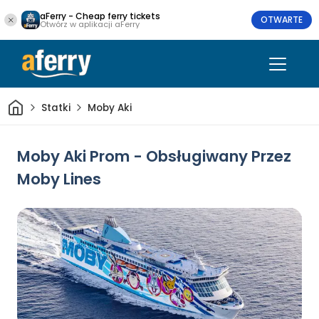
aFerry - Cheap ferry tickets
OTWARTE
Otwórz w aplikacji aFerry
Dom
Statki
Moby Aki
Moby Aki Prom - Obsługiwany Przez
Moby Lines