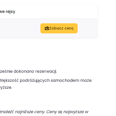
e rejsy
Zobacz cenę
cześnie dokonano rezerwacji.
iększość podróżujących samochodem może
yższe.
naleźć najniższe ceny. Ceny są najwyższe w