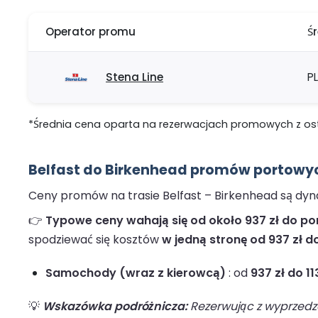
Operator promu
Ś
Stena Line
P
*Średnia cena oparta na rezerwacjach promowych z ostat
Belfast do Birkenhead promów portowyc
Ceny promów na trasie Belfast – Birkenhead są dyna
👉
Typowe ceny wahają się od około 937 zł do pona
spodziewać się kosztów
w jedną stronę od 937 zł do
Samochody (wraz z kierowcą)
: od
937 zł do 11
💡
Wskazówka podróżnicza:
Rezerwując z wyprzedze