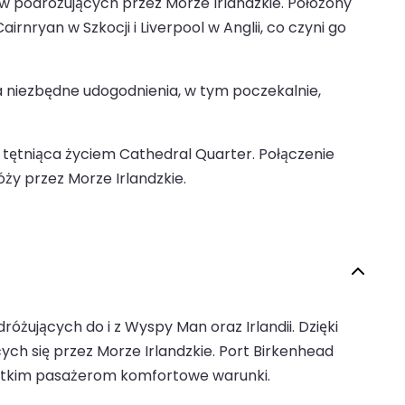
rów podróżujących przez Morze Irlandzkie. Położony
irnryan w Szkocji i Liverpool w Anglii, co czyni go
 niezbędne udogodnienia, w tym poczekalnie,
i tętniąca życiem Cathedral Quarter. Połączenie
óży przez Morze Irlandzkie.
óżujących do i z Wyspy Man oraz Irlandii. Dzięki
h się przez Morze Irlandzkie. Port Birkenhead
zystkim pasażerom komfortowe warunki.