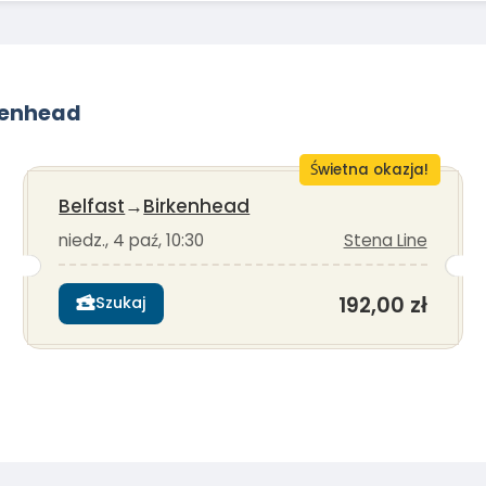
kenhead
Świetna okazja!
Belfast
→
Birkenhead
niedz., 4 paź, 10:30
Stena Line
192,00 zł
Szukaj