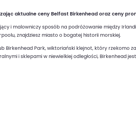
dzając aktualne ceny Belfast Birkenhead oraz ceny pr
ący i malowniczy sposób na podróżowanie między Irlandią
oolu, znajdziesz miasto o bogatej historii morskiej.
b Birkenhead Park, wiktoriański klejnot, który rzekomo za
alnymi i sklepami w niewielkiej odległości, Birkenhead j