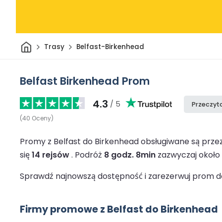
Dom
Trasy
Belfast-Birkenhead
Belfast Birkenhead Prom
4.3
/ 5
Przeczyta
(
40
Oceny
)
Promy z Belfast do Birkenhead obsługiwane są prze
się
14 rejsów
.
Podróż
8 godz. 8min
zazwyczaj około 
Sprawdź najnowszą dostępność i zarezerwuj prom do
Firmy promowe z Belfast do Birkenhead