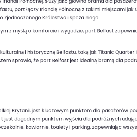
 w Irlandii Północnej, służy jako główna brama dla pasaże
stu, port łączy Irlandię Północną z takimi miejscami jak Ca
 Zjednoczonego Królestwa i spoza niego.
 z myślą o komforcie i wygodzie, port Belfast zapewnia
turalną i historyczną Belfastu, taką jak Titanic Quarter 
stem sprawia, że port Belfast jest idealną bramą dla podr
lkiej Brytanii, jest kluczowym punktem dla pasażerów podr
 jest dogodnym punktem wyjścia dla podróżnych udającyc
zekalnie, kawiarnie, toalety i parking, zapewniając ws