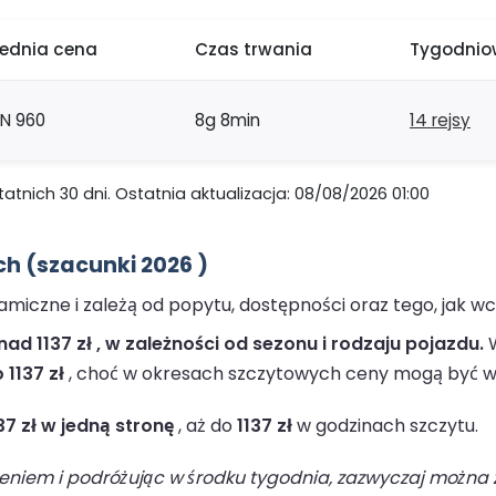
rednia cena
Czas trwania
Tygodniow
LN 960
8g 8min
14 rejsy
nich 30 dni. Ostatnia aktualizacja: 08/08/2026 01:00
h (szacunki 2026 )
miczne i zależą od popytu, dostępności oraz tego, jak w
d 1137 zł , w zależności od sezonu i rodzaju pojazdu.
W
 1137 zł
, choć w okresach szczytowych ceny mogą być w
37 zł w jedną stronę
, aż do
1137 zł
w godzinach szczytu.
niem i podróżując w środku tygodnia, zazwyczaj można z