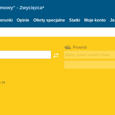
omowy" - Zwycięzca*
ierunki
Opinie
Oferty specjalne
Statki
Moje konto
Je
Powrót
< 18