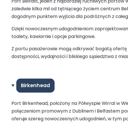
Port Belfast, jeden z najbardziej ruchliwych portów
zaledwie kilka mil od tętniącego życiem centrum Belfa
dogodnym punktem wyjścia dla podróżnych z całego
Dzięki nowoczesnym udogodnieniom zaprojektowanym
toalety, kawiarnie i opcje parkingowe.
Z portu pasażerowie mogą odkrywać bogatą ofertę kul
dostępności, wydajności i bliskiego sąsiedztwa z mia
Birkenhead
Port Birkenhead, położony na Półwyspie Wirral w Wie
połączeniom promowym z Dublinem i Belfastem port
oferuje szereg nowoczesnych udogodnień, w tym poc