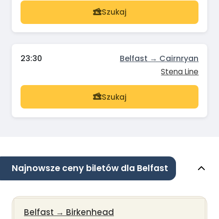
Szukaj
23:30
Belfast → Cairnryan
Stena Line
Szukaj
Najnowsze ceny biletów dla Belfast
Belfast
→
Birkenhead