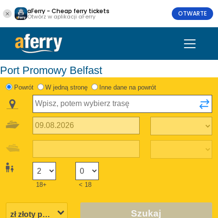
aFerry - Cheap ferry tickets
OTWARTE
Otwórz w aplikacji aFerry
Port Promowy Belfast
Powrót
W jedną stronę
Inne dane na powrót
18+
< 18
Szukaj