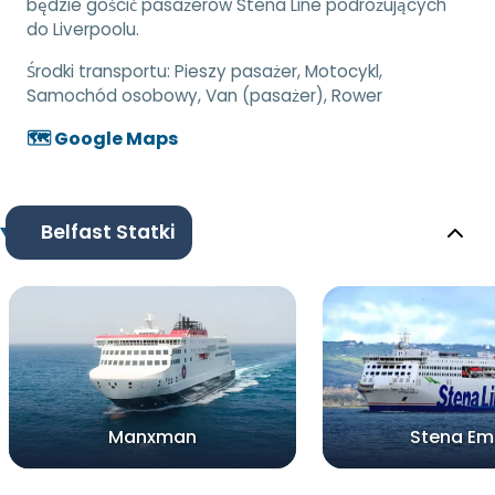
będzie gościć pasażerów Stena Line podróżujących
do Liverpoolu.
Środki transportu:
Pieszy pasażer, Motocykl,
Samochód osobowy, Van (pasażer), Rower
🗺️ Google Maps
Belfast Statki
Manxman
Stena Em