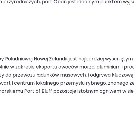
lub przyrodniczych, port Oban jest idealnym punktem wyj
py Południowej Nowej Zelandii, jest najbardziej wysuni
gólnie w zakresie eksportu owoców morza, aluminium i pr
ty do przewozu ładunków masowych, i odgrywa kluczową ro
rt i centrum lokalnego przemysłu rybnego, znanego ze sł
skiemu Port of Bluff pozostaje istotnym ogniwem w sieci 