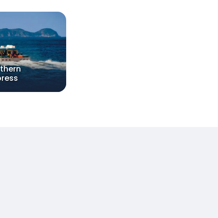
thern
press