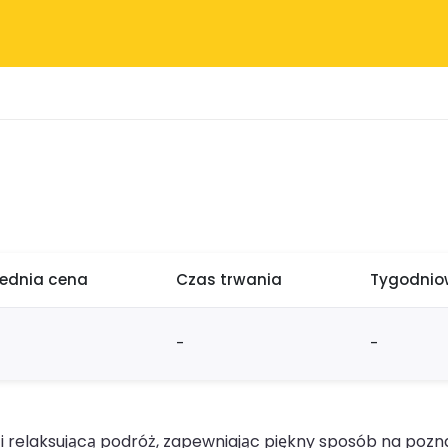
rednia cena
Czas trwania
Tygodniow
-
-
 relaksującą podróż, zapewniając piękny sposób na poznan