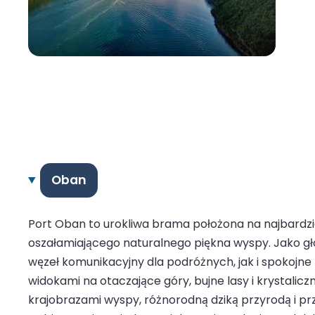
Oban
Port Oban to urokliwa brama położona na najbardzi
oszałamiającego naturalnego piękna wyspy. Jako g
węzeł komunikacyjny dla podróżnych, jak i spokojn
widokami na otaczające góry, bujne lasy i krystali
krajobrazami wyspy, różnorodną dziką przyrodą i p