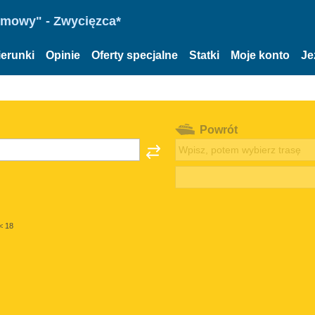
omowy" - Zwycięzca*
ierunki
Opinie
Oferty specjalne
Statki
Moje konto
Je
Powrót
< 18