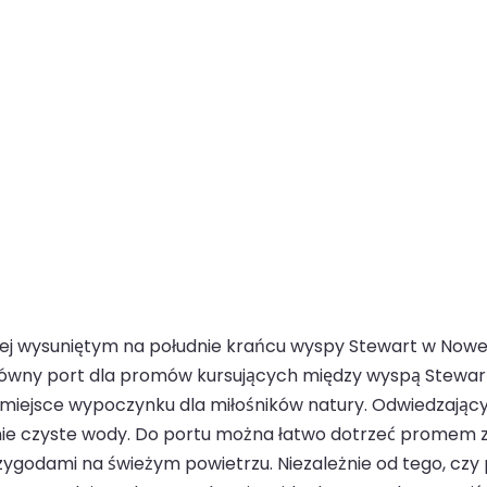
ej wysuniętym na południe krańcu wyspy Stewart w Nowej 
łówny port dla promów kursujących między wyspą Stewar
e miejsce wypoczynku dla miłośników natury. Odwiedzają
cznie czyste wody. Do portu można łatwo dotrzeć promem 
rzygodami na świeżym powietrzu. Niezależnie od tego, cz