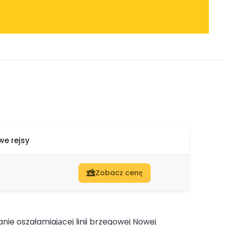
e rejsy
Zobacz cenę
ie oszałamiającej linii brzegowej Nowej