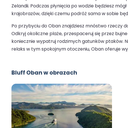
Zelandii. Podczas płynięcia po wodzie będziesz móg
krajobrazów, dzięki czemu podróż sama w sobie bę
Po przybyciu do Oban znajdziesz mnóstwo rzeczy do 
Odkryj okoliczne plaże, przespaceruj się przez bujn
koniecznie wypatruj rodzimych gatunków ptaków. Nie
relaks w tym spokojnym otoczeniu, Oban oferuje wy
Bluff Oban w obrazach