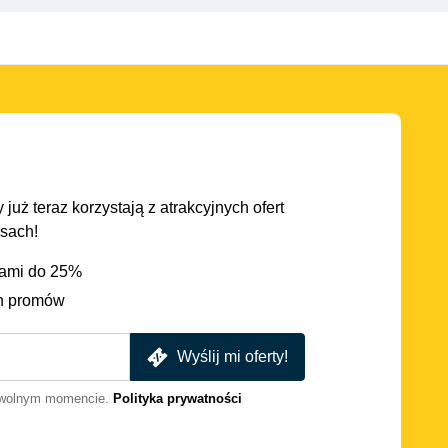
 już teraz korzystają z atrakcyjnych ofert
asach!
iami do 25%
h promów
Wyślij mi oferty!
dowolnym momencie.
Polityka prywatności