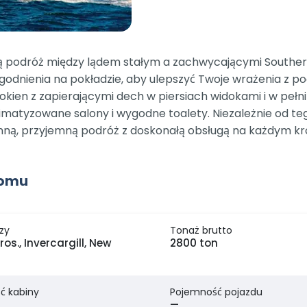
 podróż między lądem stałym a zachwycającymi Southern
ogodnienia na pokładzie, aby ulepszyć Twoje wrażenia z p
kien z zapierającymi dech w piersiach widokami i w pełn
imatyzowane salony i wygodne toalety. Niezależnie od t
ynną, przyjemną podróż z doskonałą obsługą na każdym kr
romu
zy
Tonaż brutto
os., Invercargill, New
2800 ton
ć kabiny
Pojemność pojazdu
—