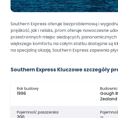
Southern Express oferuje bezproblemową i wygodną
prędkość, jak i relaks, prom oferuje nowoczesne ud
przestronnych miejsc siedzących, panoramicznych o
większego komfortu na całym statku dostępne są kl
na specjalną okazję, Southern Express zapewnia pł
Southern Express Kluczowe szczegóły p
Rok budowy
Budownic
1996
Gough Br
Zealand
Pojemność pasażerska
Pojemnoś
200
—