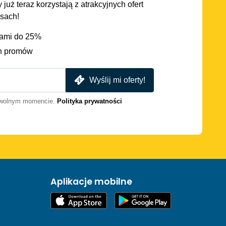
 już teraz korzystają z atrakcyjnych ofert
asach!
iami do 25%
h promów
Wyślij mi oferty!
dowolnym momencie.
Polityka prywatności
Aplikacje mobilne