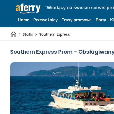
"Wiodący na świecie serwis pr
Home
Przewoźnicy
Trasy promowe
Porty
K
Dom
Statki
Southern Express
Southern Express Prom - Obsługiwany 