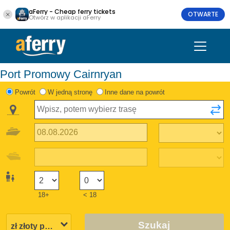
aFerry - Cheap ferry tickets
OTWARTE
Otwórz w aplikacji aFerry
Port Promowy Cairnryan
Powrót
W jedną stronę
Inne dane na powrót
18+
< 18
Szukaj