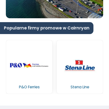
Popularne firmy promowe w Cairnryan
P&O Ferries
Stena Line