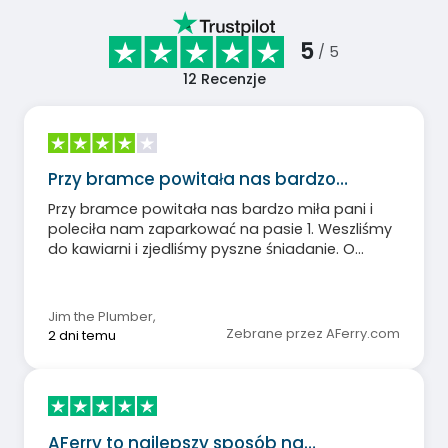
5
/ 5
12
Recenzje
Przy bramce powitała nas bardzo…
Przy bramce powitała nas bardzo miła pani i
poleciła nam zaparkować na pasie 1. Weszliśmy
do kawiarni i zjedliśmy pyszne śniadanie. O
wyznaczonej godzinie weszliśmy na pokład, ale
nikt nie zdawał sobie sprawy, że w naszej grupie
jest osoba poruszająca się na wózku
Jim the Plumber
,
inwalidzkim. Poprosiłem członka załogi o
Zebrane przez AFerry.com
2 dni temu
pozostawienie miejsca za naszym
samochodem, aby umożliwić wyjęcie wózka
inwalidzkiego, w przeciwnym razie mielibyśmy
problemy. Reszta podróży przebiegła bez
problemów.
AFerry to najlepszy sposób na…