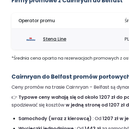
Firmy promowe z Cairnryan do Belfast
Operator promu
Ś
Stena Line
PL
*Średnia cena oparta na rezerwacjach promowych z ostat
Cairnryan do Belfast promów portowych
Ceny promów na trasie Cairnryan – Belfast są dynam
👉
Typowe ceny wahają się od około 1207 zł do pon
spodziewać się kosztów
w jedną stronę od 1207 zł d
Samochody (wraz z kierowcą)
: Od
1207 zł w j
Wycieczki jednodniowe
: Od
1443 zł
za samochód