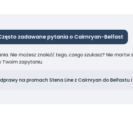
Często zadawane pytania o Cairnryan-Belfast
ia. Nie możesz znaleźć tego, czego szukasz? Nie martw się
 Twoim zapytaniu.
odprawy na promach Stena Line z Cairnryan do Belfastu i