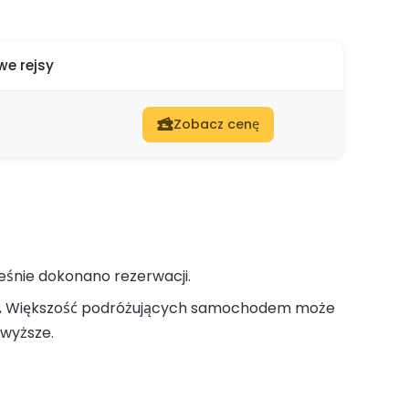
e rejsy
Zobacz cenę
eśnie dokonano rezerwacji.
.
Większość podróżujących samochodem może
wyższe.