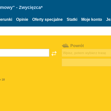
omowy" - Zwycięzca*
ierunki
Opinie
Oferty specjalne
Statki
Moje konto
Je
Powrót
< 18