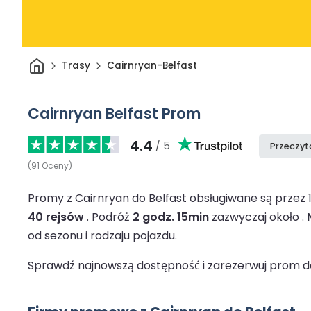
Dom
Trasy
Cairnryan-Belfast
Cairnryan Belfast Prom
4.4
/ 5
Przeczyt
(
91
Oceny
)
Promy z Cairnryan do Belfast obsługiwane są przez
40 rejsów
.
Podróż
2 godz. 15min
zazwyczaj około .
od sezonu i rodzaju pojazdu.
Sprawdź najnowszą dostępność i zarezerwuj prom do 