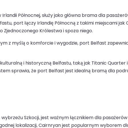
 w Irlandii Północnej, służy jako główna brama dla pasaże
stu, port łączy Irlandię Północną z takimi miejscami jak Ca
 Zjednoczonego Królestwa i spoza niego.
 z myślą o komforcie i wygodzie, port Belfast zapewnia
turalną i historyczną Belfastu, taką jak Titanic Quarter 
stem sprawia, że port Belfast jest idealną bramą dla podr
wybrzeżu Szkocji, jest ważnym łącznikiem dla pasażerów 
godnej lokalizacji, Cairnryan jest popularnym wyborem 