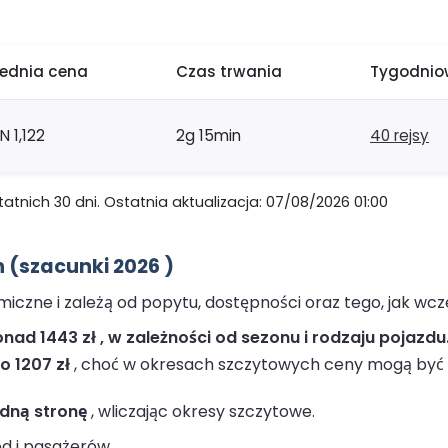
rednia cena
Czas trwania
Tygodniow
N 1,122
2g 15min
40 rejsy
nich 30 dni. Ostatnia aktualizacja: 07/08/2026 01:00
 (szacunki 2026 )
iczne i zależą od popytu, dostępności oraz tego, jak wcz
ad 1443 zł , w zależności od sezonu i rodzaju pojazdu
o 1207 zł
, choć w okresach szczytowych ceny mogą być 
edną stronę
, wliczając okresy szczytowe.
 i pasażerów.