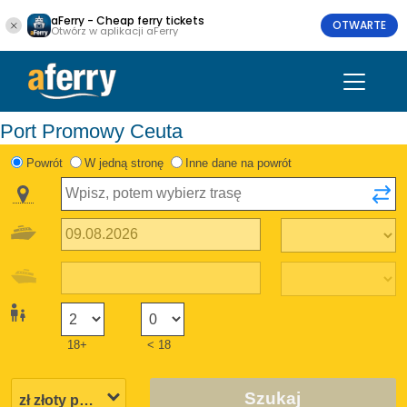
aFerry - Cheap ferry tickets
OTWARTE
Otwórz w aplikacji aFerry
Port Promowy Ceuta
Powrót
W jedną stronę
Inne dane na powrót
18+
< 18
Szukaj