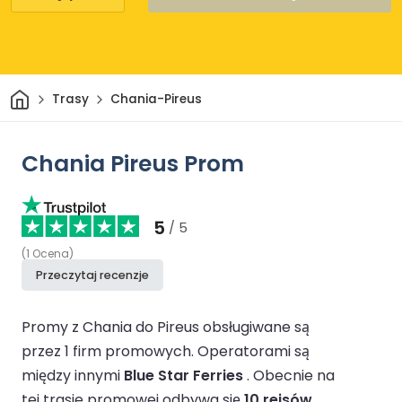
Dom
Trasy
Chania-Pireus
Chania Pireus Prom
5
/ 5
(
1
Ocena
)
Przeczytaj recenzje
Promy z Chania do Pireus obsługiwane są
przez 1 firm promowych.
Operatorami są
między innymi
Blue Star Ferries
.
Obecnie na
tej trasie promowej odbywa się
10 rejsów
.