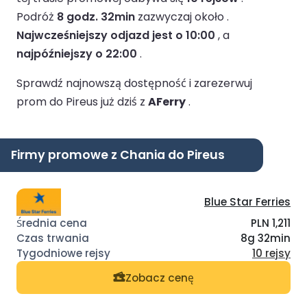
Podróż
8 godz. 32min
zazwyczaj około .
Najwcześniejszy odjazd jest o 10:00
, a
najpóźniejszy o 22:00
.
Sprawdź najnowszą dostępność i zarezerwuj
prom do Pireus już dziś z
AFerry
.
Firmy promowe z Chania do Pireus
Blue Star Ferries
PLN 1,211
8g 32min
10 rejsy
Zobacz cenę