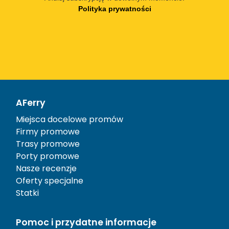
Polityka prywatności
AFerry
Miejsca docelowe promów
Firmy promowe
Trasy promowe
Porty promowe
Nasze recenzje
Oferty specjalne
Statki
Pomoc i przydatne informacje