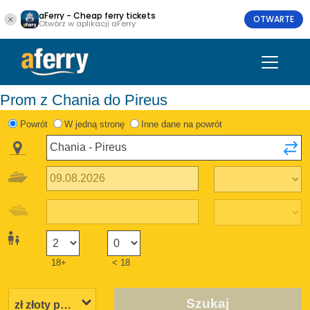
aFerry - Cheap ferry tickets
OTWARTE
Otwórz w aplikacji aFerry
Prom z Chania do Pireus
Powrót
W jedną stronę
Inne dane na powrót
18+
< 18
Szukaj