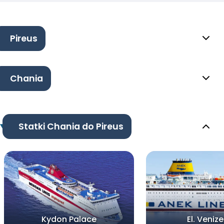
Pireus
Chania
Statki Chania do Pireus
Kydon Palace
El. Veniz