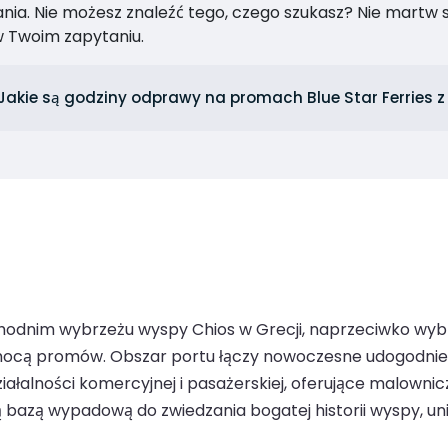
ia. Nie możesz znaleźć tego, czego szukasz? Nie martw się
 Twoim zapytaniu.
Jakie są godziny odprawy na promach Blue Star Ferries z
chodnim wybrzeżu wyspy Chios w Grecji, naprzeciwko wybr
mocą promów. Obszar portu łączy nowoczesne udogodnieni
iałalności komercyjnej i pasażerskiej, oferujące malownic
ą bazą wypadową do zwiedzania bogatej historii wyspy, u