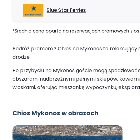
Blue Star Ferries
-
*Średnia cena oparta na rezerwacjach promowych z ostat
Podróż promem z Chios na Mykonos to relaksujący s
drodze.
Po przybyciu na Mykonos goście mogą spodziewać si
obszarami nadbrzeżnymi pełnymi sklepów, kawiarni i 
wioskami, oferując mieszankę wypoczynku, eksploracj
Chios Mykonos w obrazach