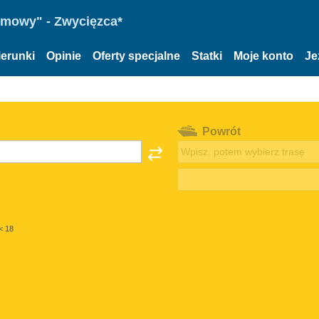
omowy" - Zwycięzca*
ierunki
Opinie
Oferty specjalne
Statki
Moje konto
Je
Powrót
< 18