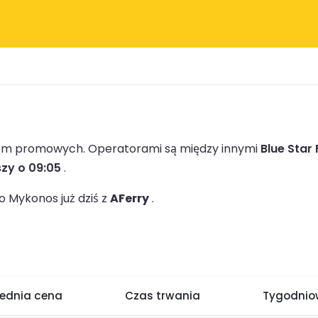
firm promowych.
Operatorami są między innymi
Blue Star 
szy o 09:05
.
 Mykonos już dziś z
AFerry
.
rednia cena
Czas trwania
Tygodniow