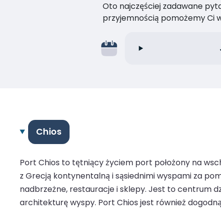
Oto najczęściej zadawane pytan
przyjemnością pomożemy Ci w
Chios
Port Chios to tętniący życiem port położony na ws
z Grecją kontynentalną i sąsiednimi wyspami za po
nadbrzeżne, restauracje i sklepy. Jest to centrum dz
architekturę wyspy. Port Chios jest również dogodn