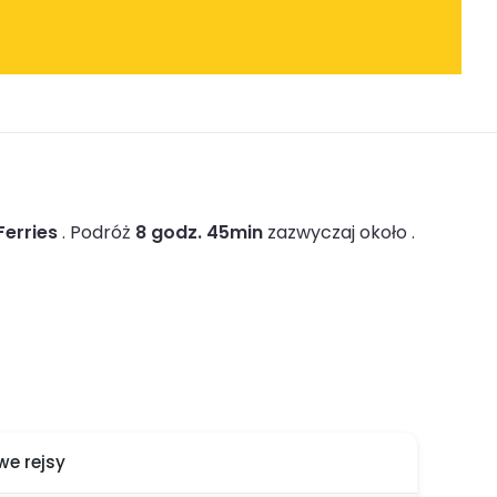
Ferries
.
Podróż
8 godz. 45min
zazwyczaj około .
e rejsy