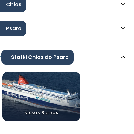
Chios
Psara
Statki Chios do Psara
Nissos Samos