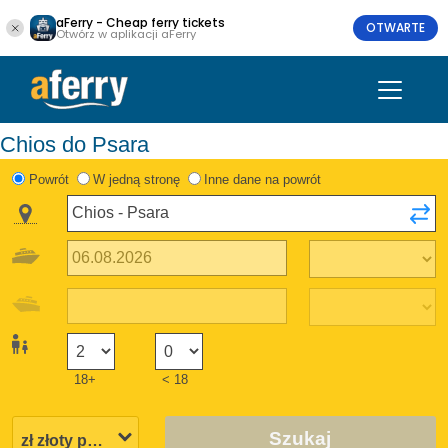
aFerry - Cheap ferry tickets
OTWARTE
Otwórz w aplikacji aFerry
Chios do Psara
Powrót
W jedną stronę
Inne dane na powrót
18+
< 18
Szukaj