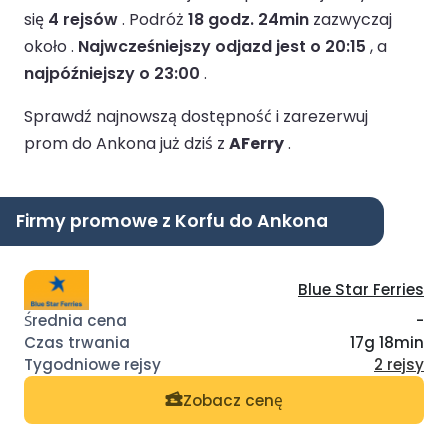
się
4 rejsów
.
Podróż
18 godz. 24min
zazwyczaj
około .
Najwcześniejszy odjazd jest o 20:15
, a
najpóźniejszy o 23:00
.
Sprawdź najnowszą dostępność i zarezerwuj
prom do Ankona już dziś z
AFerry
.
Firmy promowe z Korfu do Ankona
Blue Star Ferries
-
17g 18min
2 rejsy
Zobacz cenę