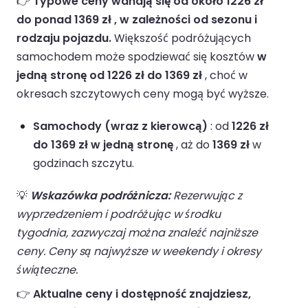
👉
Typowe ceny wahają się od około 1226 zł
do ponad 1369 zł , w zależności od sezonu i
rodzaju pojazdu.
Większość podróżujących
samochodem może spodziewać się kosztów
w
jedną stronę od 1226 zł do 1369 zł
, choć w
okresach szczytowych ceny mogą być wyższe.
Samochody (wraz z kierowcą)
: od
1226 zł
do 1369 zł w jedną stronę
, aż do
1369 zł
w
godzinach szczytu.
💡
Wskazówka podróżnicza:
Rezerwując z
wyprzedzeniem i podróżując w środku
tygodnia, zazwyczaj można znaleźć najniższe
ceny. Ceny są najwyższe w weekendy i okresy
świąteczne.
👉
Aktualne ceny i dostępność znajdziesz,