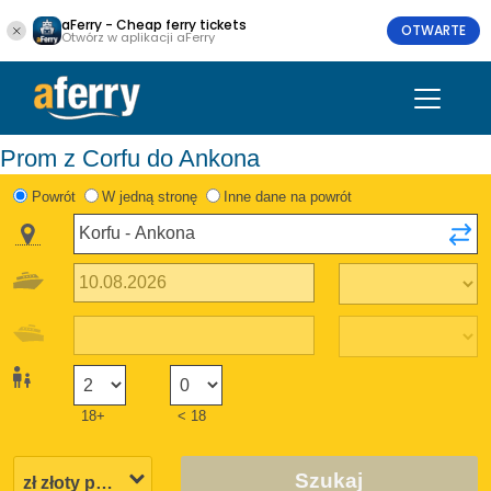
aFerry - Cheap ferry tickets
OTWARTE
Otwórz w aplikacji aFerry
Prom z Corfu do Ankona
Powrót
W jedną stronę
Inne dane na powrót
18+
< 18
Szukaj