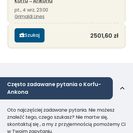
Korfu
→
Ankona
pt., 4 wrz, 23:00
Grimaldi Lines
2501,60 zł
Szukaj
Często zadawane pytania o Korfu-
Ankona
Oto najczęściej zadawane pytania. Nie możesz
znaleźć tego, czego szukasz? Nie martw się,
skontaktuj się , a my z przyjemnością pomożemy Ci
w Twoim zapytaniu.