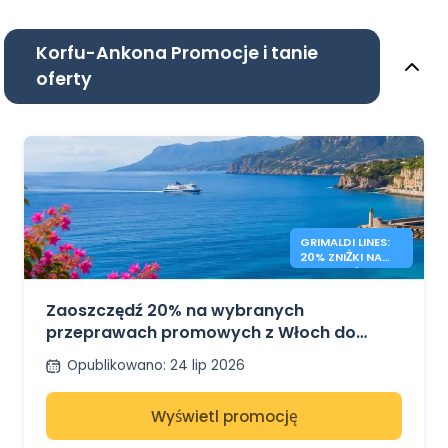
Korfu-Ankona Promocje i tanie
oferty
GRIMALDI LINES:
20% ZNIŻKI NA
PROMY WŁOCHY
– GRECJA
Zaoszczędź 20% na wybranych
przeprawach promowych z Włoch do
Grecji z Grimaldi Lines
Opublikowano
:
24 lip 2026
Wyświetl promocję