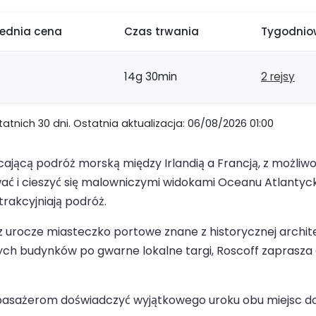
rednia cena
Czas trwania
Tygodniow
14g 30min
2 rejsy
nich 30 dni. Ostatnia aktualizacja: 06/08/2026 01:00
jącą podróż morską między Irlandią a Francją, z możliwoś
ać i cieszyć się malowniczymi widokami Oceanu Atlantyck
rakcyjniają podróż.
z urocze miasteczko portowe znane z historycznej archite
ch budynków po gwarne lokalne targi, Roscoff zaprasza 
ając pasażerom doświadczyć wyjątkowego uroku obu miejs