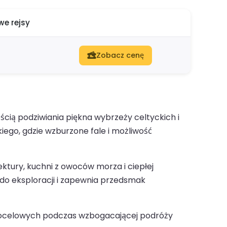
e rejsy
Zobacz cenę
cią podziwiania piękna wybrzeży celtyckich i
iego, gdzie wzburzone fale i możliwość
ktury, kuchni z owoców morza i ciepłej
do eksploracji i zapewnia przedsmak
c docelowych podczas wzbogacającej podróży