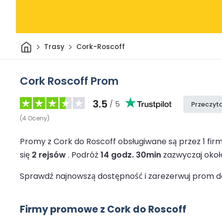
Dom
Trasy
Cork-Roscoff
Cork Roscoff Prom
3.5
/ 5
Przeczyta
(
4
Oceny
)
Promy z Cork do Roscoff obsługiwane są przez 1 f
się
2 rejsów
.
Podróż
14 godz. 30min
zazwyczaj okoł
Sprawdź najnowszą dostępność i zarezerwuj prom do 
Firmy promowe z Cork do Roscoff