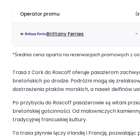
Operator promu
Ś
Brittany Ferries
-
*Średnia cena oparta na rezerwacjach promowych z ostat
Trasa z Cork do Roscoff oferuje pasażerom zachwyca
bretońskich po drodze. Podróżni mogą się zrelaksow
dostrzeżenia ptaków morskich, a nawet delfinów uat
Po przybyciu do Roscoff pasażerowie są witani prze
bretońskiej gościnności. Od malowniczych kamienny
tradycyjnej francuskiej kultury.
Ta trasa płynnie łączy Irlandię i Francję, pozwal