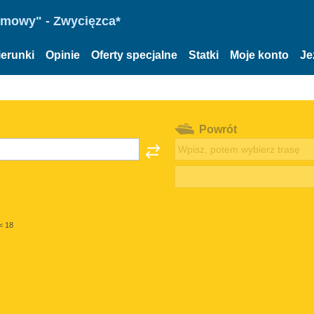
omowy" - Zwycięzca*
ierunki
Opinie
Oferty specjalne
Statki
Moje konto
Je
Powrót
< 18