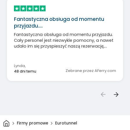
Fantastyczna obsługa od momentu
przyjazdu.…
Fantastyczna obsługa od momentu przyjazdu.
Cały personel jest niezwykle pomocny, a nawet
udało im się przyspieszyć naszą rezerwację,
dzięki czemu dotarliśmy 30 minut wcześniej niż
się spodziewaliśmy!
Lynda
,
Zebrane przez AFerry.com
48 dni temu
Dom
Firmy promowe
Eurotunnel