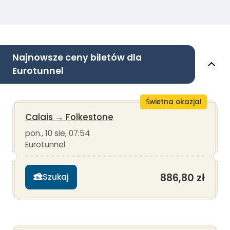
Najnowsze ceny biletów dla
Eurotunnel
Świetna okazja!
Calais
→
Folkestone
pon., 10 sie, 07:54
Eurotunnel
886,80 zł
Szukaj