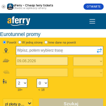
aFerry - Cheap ferry tickets
OTWARTE
Otwórz w aplikacji aFerry
Eurotunnel promy
Powrót
W jedną stronę
Inne dane na powrót
18+
< 18
Szukaj