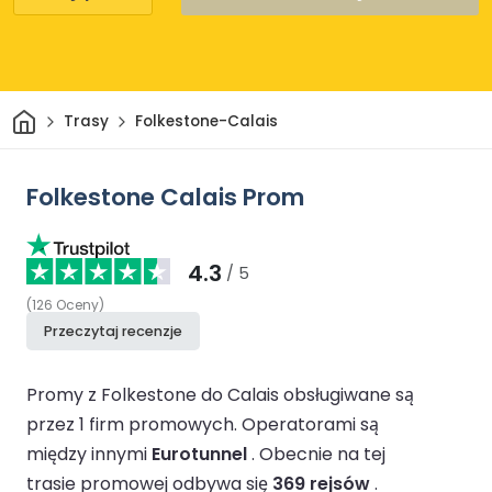
Dom
Trasy
Folkestone-Calais
Folkestone Calais Prom
4.3
/ 5
(
126
Oceny
)
Przeczytaj recenzje
Promy z Folkestone do Calais obsługiwane są
przez 1 firm promowych.
Operatorami są
między innymi
Eurotunnel
.
Obecnie na tej
trasie promowej odbywa się
369 rejsów
.