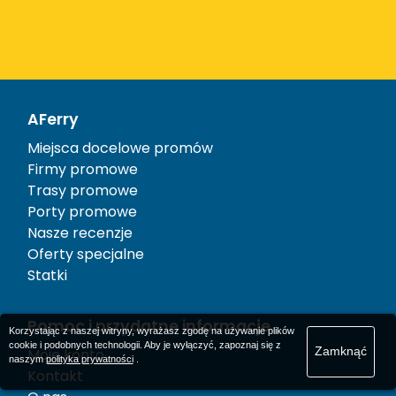
AFerry
Miejsca docelowe promów
Firmy promowe
Trasy promowe
Porty promowe
Nasze recenzje
Oferty specjalne
Statki
Pomoc i przydatne informacje
Korzystając z naszej witryny, wyrażasz zgodę na używanie plików
cookie i podobnych technologii. Aby je wyłączyć, zapoznaj się z
Zamknąć
Moje konto
naszym
polityka prywatności
.
Kontakt