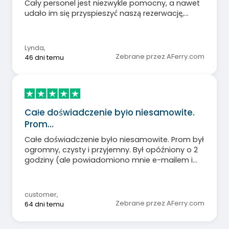
Cały personel jest niezwykle pomocny, a nawet
udało im się przyspieszyć naszą rezerwację,
dzięki czemu dotarliśmy 30 minut wcześniej niż
się spodziewaliśmy!
Lynda
,
Zebrane przez AFerry.com
46 dni temu
Całe doświadczenie było niesamowite.
Prom…
Całe doświadczenie było niesamowite. Prom był
ogromny, czysty i przyjemny. Był opóźniony o 2
godziny (ale powiadomiono mnie e-mailem i
SMS-em 2 godziny przed planowanym czasem).
Szkoda, że nie poinformowano mnie 4 godziny
przed planowanym czasem, żebym mógł
customer
,
spędzić trochę więcej czasu w Paryżu.
Zebrane przez AFerry.com
64 dni temu