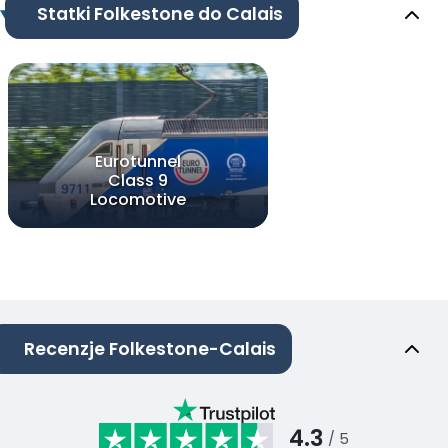
Statki Folkestone do Calais
Eurotunnel
Class 9
Locomotive
Recenzje Folkestone-Calais
4.3
/ 5