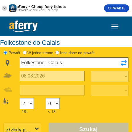
aFerry - Cheap ferry tickets
OTWARTE
Otwórz w aplikacji aFerry
Folkestone do Calais
Powrót
W jedną stronę
Inne dane na powrót
18+
< 18
Szukaj