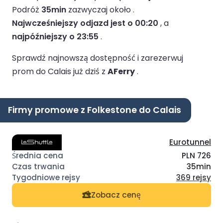
Podróż
35min
zazwyczaj około .
Najwcześniejszy odjazd jest o 00:20
, a
najpóźniejszy o 23:55
.
Sprawdź najnowszą dostępność i zarezerwuj
prom do Calais już dziś z
AFerry
.
Firmy promowe z Folkestone do Calais
Eurotunnel
PLN 726
35min
369 rejsy
Zobacz cenę