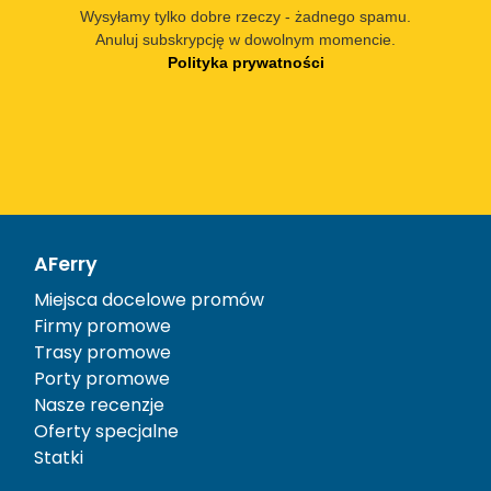
Wysyłamy tylko dobre rzeczy - żadnego spamu.
Anuluj subskrypcję w dowolnym momencie.
Polityka prywatności
AFerry
Miejsca docelowe promów
Firmy promowe
Trasy promowe
Porty promowe
Nasze recenzje
Oferty specjalne
Statki