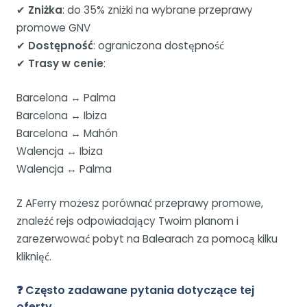
✔
Zniżka
: do 35% zniżki na wybrane przeprawy
promowe GNV
✔
Dostępność
: ograniczona dostępność
✔
Trasy w cenie
:
Barcelona ↔ Palma
Barcelona ↔ Ibiza
Barcelona ↔ Mahón
Walencja ↔ Ibiza
Walencja ↔ Palma
Z AFerry możesz porównać przeprawy promowe,
znaleźć rejs odpowiadający Twoim planom i
zarezerwować pobyt na Balearach za pomocą kilku
kliknięć.
❓ Często zadawane pytania dotyczące tej
oferty