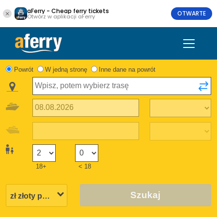
aFerry - Cheap ferry tickets
OTWARTE
Otwórz w aplikacji aFerry
Powrót
W jedną stronę
Inne dane na powrót
18+
< 18
Szukaj