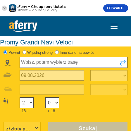
aFerry - Cheap ferry tickets
OTWARTE
Otwórz w aplikacji aFerry
Promy Grandi Navi Veloci
Powrót
W jedną stronę
Inne dane na powrót
18+
< 18
Szukaj