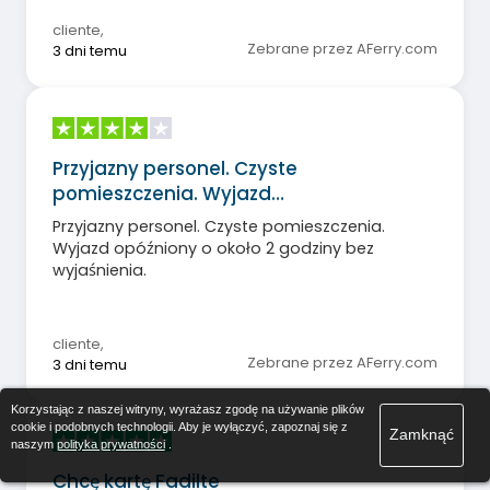
cliente
,
Zebrane przez AFerry.com
3 dni temu
Przyjazny personel. Czyste
pomieszczenia. Wyjazd…
Przyjazny personel. Czyste pomieszczenia.
Wyjazd opóźniony o około 2 godziny bez
wyjaśnienia.
cliente
,
Zebrane przez AFerry.com
3 dni temu
Korzystając z naszej witryny, wyrażasz zgodę na używanie plików
cookie i podobnych technologii. Aby je wyłączyć, zapoznaj się z
Zamknąć
naszym
polityka prywatności
.
Chcę kartę Fadilte