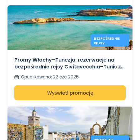
BEZPOŚREDNIE
REJSY
CIVITAVECCHIA–
TUNIS SĄ JUŻ
DOSTĘPNE Z GNV
Promy Włochy–Tunezja: rezerwacje na
bezpośrednie rejsy Civitavecchia–Tunis z
GNV na lato 2026 r. są już otwarte
Opublikowano
:
22 cze 2026
Wyświetl promocję
PROMY DO