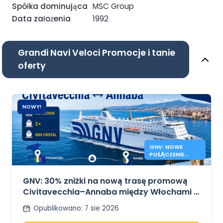
Spółka dominująca
MSC Group
Data założenia
1992
Grandi Navi Veloci Promocje i tanie
oferty
NOWY!
GNV: NOWE
POŁĄCZENIE
PROMOWE
CIVITAVECCHIA
ANNABA
GNV: 30% zniżki na nową trasę promową
Civitavecchia–Annaba między Włochami a
Algierią
Opublikowano
:
7 sie 2026