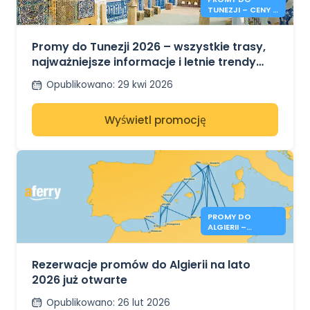
TUNEZJI – CENY I
INFORMACJE NA
LATO 2026
Promy do Tunezji 2026 – wszystkie trasy,
najważniejsze informacje i letnie trendy
cenowe
Opublikowano
:
29 kwi 2026
Wyświetl promocję
PROMY DO
ALGIERII –
REZERWACJE NA
LATO 2026 JUŻ
OTWARTE
Rezerwacje promów do Algierii na lato
2026 już otwarte
Opublikowano
:
26 lut 2026