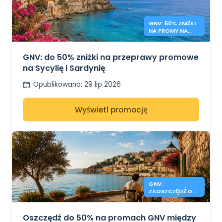
GNV: 50% ZNIŻKI
NA PROMY NA
SYCYLIĘ I
SARDYNIĘ
GNV: do 50% zniżki na przeprawy promowe
na Sycylię i Sardynię
Opublikowano
:
29 lip 2026
Wyświetl promocję
GNV:
ZAOSZCZĘDŹ DO
50% NA
PROMACH
WŁOCHY –
Oszczędź do 50% na promach GNV między
ALBANIA