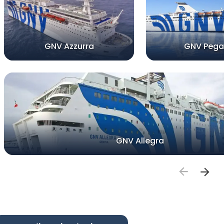
GNV Azzurra
GNV Pega
GNV Allegra