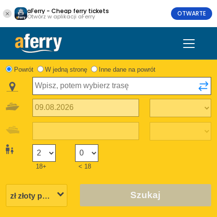
aFerry - Cheap ferry tickets
OTWARTE
Otwórz w aplikacji aFerry
Powrót
W jedną stronę
Inne dane na powrót
18+
< 18
Szukaj