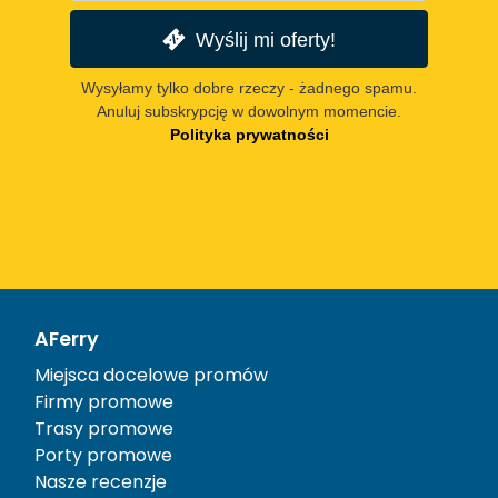
Wyślij mi oferty!
Wysyłamy tylko dobre rzeczy - żadnego spamu.
Anuluj subskrypcję w dowolnym momencie.
Polityka prywatności
AFerry
Miejsca docelowe promów
Firmy promowe
Trasy promowe
Porty promowe
Nasze recenzje