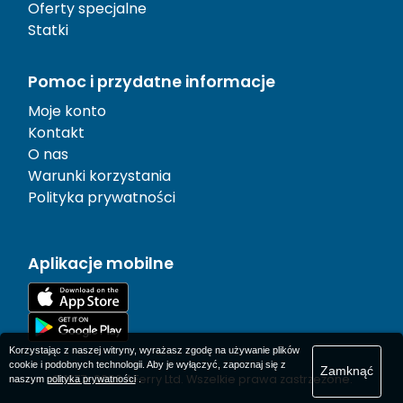
Oferty specjalne
Statki
Pomoc i przydatne informacje
Moje konto
Kontakt
O nas
Warunki korzystania
Polityka prywatności
Aplikacje mobilne
Korzystając z naszej witryny, wyrażasz zgodę na używanie plików
cookie i podobnych technologii. Aby je wyłączyć, zapoznaj się z
Zamknąć
© 1977-
2026
AFerry Ltd. Wszelkie prawa zastrzeżone.
naszym
polityka prywatności
.